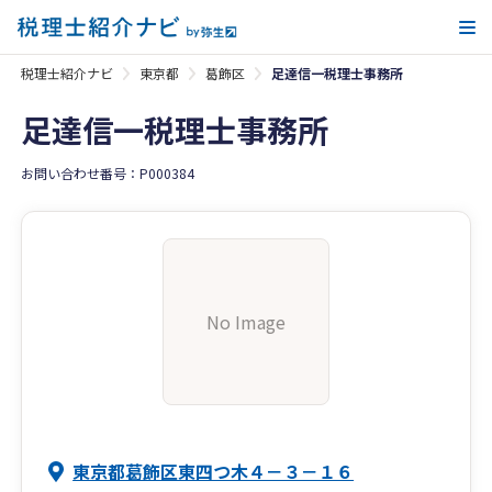
メ
税理士紹介ナビ
東京都
葛飾区
足達信一税理士事務所
足達信一税理士事務所
お問い合わせ番号：P000384
No Image
東京都葛飾区東四つ木４－３－１６