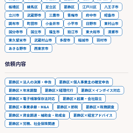
板橋区
練馬区
足立区
葛飾区
江戸川区
八王子市
立川市
武蔵野市
三鷹市
青梅市
府中市
昭島市
調布市
町田市
小金井市
小平市
日野市
東村山市
国分寺市
国立市
福生市
狛江市
東大和市
清瀬市
東久留米市
武蔵村山市
多摩市
稲城市
羽村市
あきる野市
西東京市
依頼内容
葛飾区×法人の決算・申告
葛飾区×個人事業主の確定申告
葛飾区×年末調整
葛飾区×経理代行
葛飾区×インボイス対応
葛飾区×電子帳簿保存法対応
葛飾区×起業・会社設立
葛飾区×事業承継・M&A
葛飾区×節税
葛飾区×税務調査
葛飾区×資金調達・補助金・助成金
葛飾区×経営アドバイス
葛飾区×労務、社会保険関連