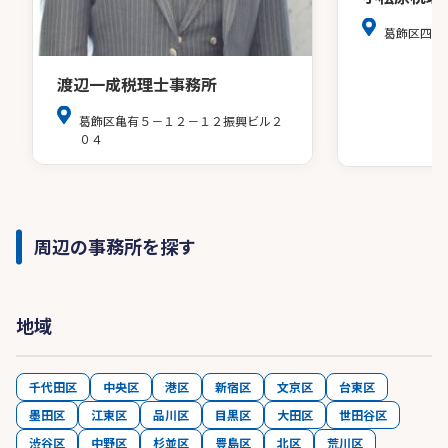
葛飾区四つ
渡辺一成税理士事務所
葛飾区亀有５－１２－１２振興ビル２
０４
周辺の事務所を探す
地域
千代田区
中央区
港区
新宿区
文京区
台東区
墨田区
江東区
品川区
目黒区
大田区
世田谷区
渋谷区
中野区
杉並区
豊島区
北区
荒川区