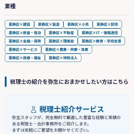
業種
葛飾区×建設
葛飾区×製造
葛飾区×小売
葛飾区×卸売
葛飾区×飲食・宿泊
葛飾区×不動産
葛飾区×IT・情報通信
葛飾区×金融・保険
葛飾区×理美容
葛飾区×教育・学術支援
葛飾区×サービス
葛飾区×農業・林業・漁業
葛飾区×医療・福祉
葛飾区×特殊法人
税理士の紹介を弥生におまかせしたい方はこちら
税理士紹介サービス
弥生スタッフが、完全無料で厳選した豊富な経験と実績の
ある税理士・会計事務所をご紹介します。
まずは気軽にご要望をお聞かせください。