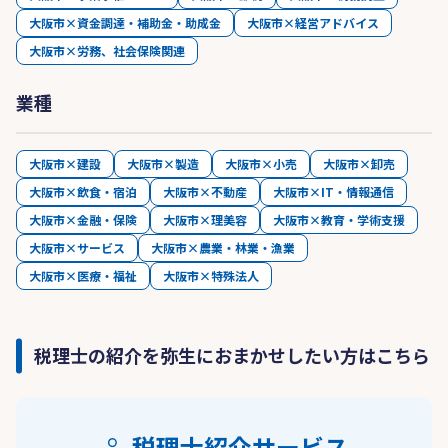
大阪市×資金調達・補助金・助成金
大阪市×経営アドバイス
大阪市×労務、社会保険関連
業種
大阪市×建設
大阪市×製造
大阪市×小売
大阪市×卸売
大阪市×飲食・宿泊
大阪市×不動産
大阪市×IT・情報通信
大阪市×金融・保険
大阪市×理美容
大阪市×教育・学術支援
大阪市×サービス
大阪市×農業・林業・漁業
大阪市×医療・福祉
大阪市×特殊法人
税理士の紹介を弥生におまかせしたい方はこちら
税理士紹介サービス