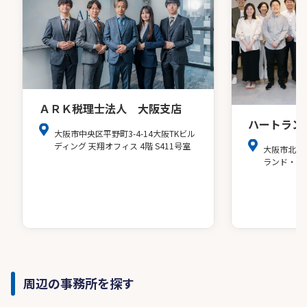
ＡＲＫ税理士法人 大阪支店
ハートラン
大阪市中央区平野町3-4-14大阪TKビル
ディング 天翔オフィス 4階 S411号室
大阪市北区
ランド・ア
周辺の事務所を探す