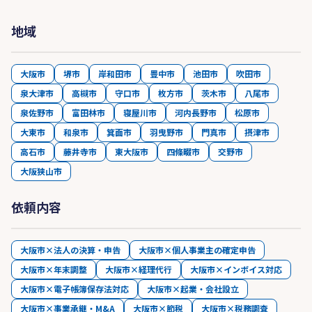
地域
大阪市
堺市
岸和田市
豊中市
池田市
吹田市
泉大津市
高槻市
守口市
枚方市
茨木市
八尾市
泉佐野市
富田林市
寝屋川市
河内長野市
松原市
大東市
和泉市
箕面市
羽曳野市
門真市
摂津市
高石市
藤井寺市
東大阪市
四條畷市
交野市
大阪狭山市
依頼内容
大阪市×法人の決算・申告
大阪市×個人事業主の確定申告
大阪市×年末調整
大阪市×経理代行
大阪市×インボイス対応
大阪市×電子帳簿保存法対応
大阪市×起業・会社設立
大阪市×事業承継・M&A
大阪市×節税
大阪市×税務調査