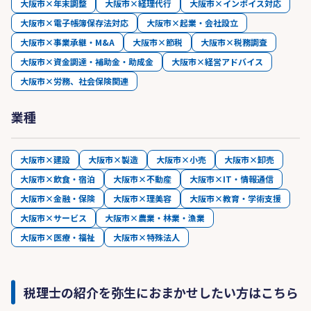
大阪市×年末調整
大阪市×経理代行
大阪市×インボイス対応
大阪市×電子帳簿保存法対応
大阪市×起業・会社設立
大阪市×事業承継・M&A
大阪市×節税
大阪市×税務調査
大阪市×資金調達・補助金・助成金
大阪市×経営アドバイス
大阪市×労務、社会保険関連
業種
大阪市×建設
大阪市×製造
大阪市×小売
大阪市×卸売
大阪市×飲食・宿泊
大阪市×不動産
大阪市×IT・情報通信
大阪市×金融・保険
大阪市×理美容
大阪市×教育・学術支援
大阪市×サービス
大阪市×農業・林業・漁業
大阪市×医療・福祉
大阪市×特殊法人
税理士の紹介を弥生におまかせしたい方はこちら