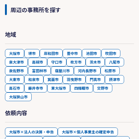
周辺の事務所を探す
地域
大阪市
堺市
岸和田市
豊中市
池田市
吹田市
泉大津市
高槻市
守口市
枚方市
茨木市
八尾市
泉佐野市
富田林市
寝屋川市
河内長野市
松原市
大東市
和泉市
箕面市
羽曳野市
門真市
摂津市
高石市
藤井寺市
東大阪市
四條畷市
交野市
大阪狭山市
依頼内容
大阪市×法人の決算・申告
大阪市×個人事業主の確定申告