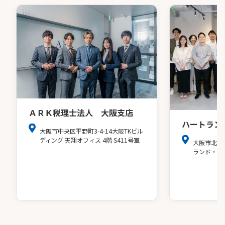
ＡＲＫ税理士法人 大阪支店
ハートラン
大阪市中央区平野町3-4-14大阪TKビル
ディング 天翔オフィス 4階 S411号室
大阪市北区
ランド・ア