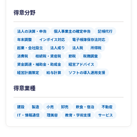
得意分野
法人の決算・申告
個人事業主の確定申告
記帳代行
年末調整
インボイス対応
電子帳簿保存法対応
起業・会社設立
法人成り
法人税
所得税
消費税
相続税・資産税
節税
税務調査
資金調達・補助金・助成金
経営アドバイス
経営計画策定
給与計算
ソフトの導入運用支援
得意業種
建設
製造
小売
卸売
飲食・宿泊
不動産
IT・情報通信
理美容
教育・学術支援
サービス