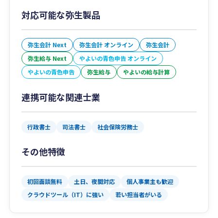
対応可能な弥生製品
弥生会計 Next
弥生会計 オンライン
弥生会計
弥生給与 Next
やよいの青色申告 オンライン
やよいの青色申告
弥生給与
やよいの給与計算
連携可能な関連士業
行政書士
司法書士
社会保険労務士
その他特徴
初回面談無料
土日、夜間対応
個人事業主も歓迎
クラウドツール（IT）に強い
若い担当者がいる