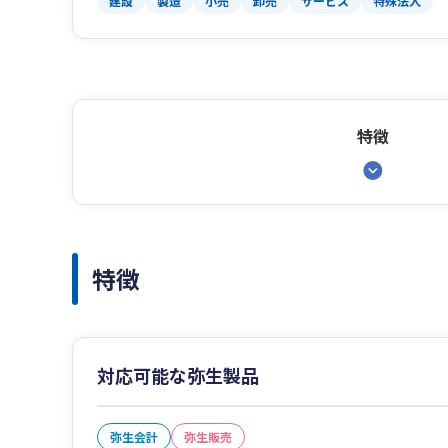
建設
製造
小売
卸売
サービス
特殊法人
特徴
特徴
対応可能な弥生製品
弥生会計
弥生販売