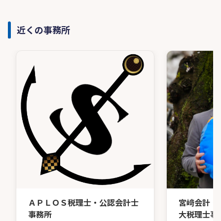
近くの事務所
ＡＰＬＯＳ税理士・公認会計士
宮﨑会計・
事務所
大税理士事