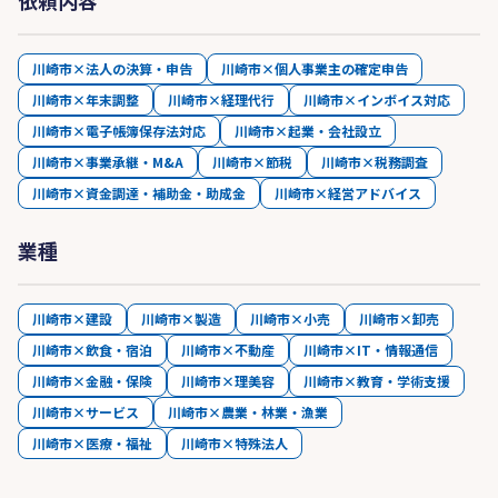
依頼内容
川崎市×法人の決算・申告
川崎市×個人事業主の確定申告
川崎市×年末調整
川崎市×経理代行
川崎市×インボイス対応
川崎市×電子帳簿保存法対応
川崎市×起業・会社設立
川崎市×事業承継・M&A
川崎市×節税
川崎市×税務調査
川崎市×資金調達・補助金・助成金
川崎市×経営アドバイス
業種
川崎市×建設
川崎市×製造
川崎市×小売
川崎市×卸売
川崎市×飲食・宿泊
川崎市×不動産
川崎市×IT・情報通信
川崎市×金融・保険
川崎市×理美容
川崎市×教育・学術支援
川崎市×サービス
川崎市×農業・林業・漁業
川崎市×医療・福祉
川崎市×特殊法人