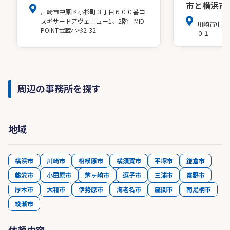
市と横浜市
川崎市中原区小杉町３丁目６００番コ
スギサードアヴェニュー1、2階 MID
川崎市中原
POINT武蔵小杉2-32
０１
周辺の事務所を探す
地域
横浜市
川崎市
相模原市
横須賀市
平塚市
鎌倉市
藤沢市
小田原市
茅ヶ崎市
逗子市
三浦市
秦野市
厚木市
大和市
伊勢原市
海老名市
座間市
南足柄市
綾瀬市