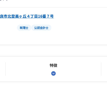
良市北登美ヶ丘４丁目16番７号
税理士
公認会計士
特徴