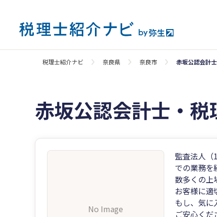
税理士紹介ナビ
奈良県
奈良市
赤坂公認会計士
赤坂公認会計士・税
監査法人（
での業務を
数多くの上
お客様に適
もし、気に
No Image
ご安心くだ