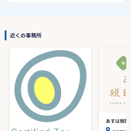
近くの事務所
あすは税理