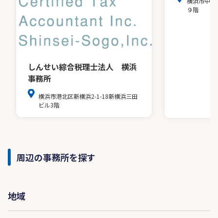
横浜市中区
９階
しんせい綜合税理士法人 横浜
事務所
横浜市港北区新横浜2-1-18新横浜三田
ビル3階
周辺の事務所を探す
地域