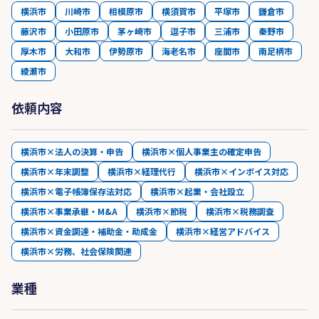
横浜市
川崎市
相模原市
横須賀市
平塚市
鎌倉市
藤沢市
小田原市
茅ヶ崎市
逗子市
三浦市
秦野市
厚木市
大和市
伊勢原市
海老名市
座間市
南足柄市
綾瀬市
依頼内容
横浜市×法人の決算・申告
横浜市×個人事業主の確定申告
横浜市×年末調整
横浜市×経理代行
横浜市×インボイス対応
横浜市×電子帳簿保存法対応
横浜市×起業・会社設立
横浜市×事業承継・M&A
横浜市×節税
横浜市×税務調査
横浜市×資金調達・補助金・助成金
横浜市×経営アドバイス
横浜市×労務、社会保険関連
業種