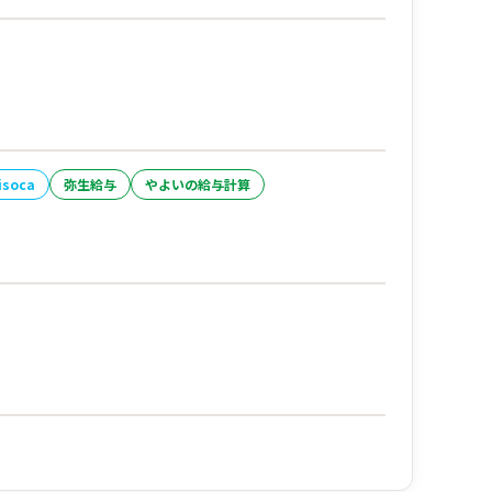
isoca
弥生給与
やよいの給与計算