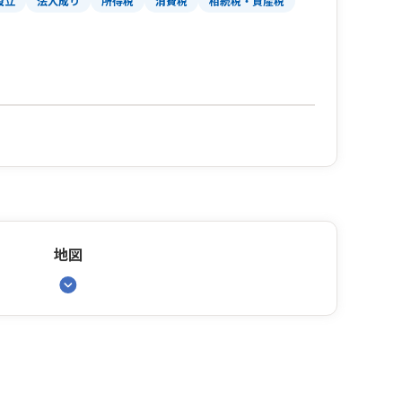
設立
法人成り
所得税
消費税
相続税・資産税
地図