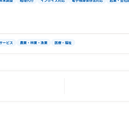
年末調整
経理代行
インボイス対応
電子帳簿保存法対応
起業・会社
サービス
農業・林業・漁業
医療・福祉