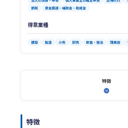
法人の決算・申告
個人事業主の確定申告
記帳代行
節税
資金調達・補助金・助成金
得意業種
建設
製造
小売
卸売
飲食・宿泊
理美容
特徴
特徴