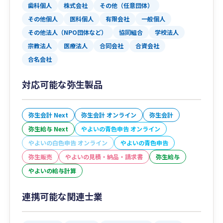
歯科個人
株式会社
その他（任意団体）
その他個人
医科個人
有限会社
一般個人
その他法人（NPO団体など）
協同組合
学校法人
宗教法人
医療法人
合同会社
合資会社
合名会社
対応可能な弥生製品
弥生会計 Next
弥生会計 オンライン
弥生会計
弥生給与 Next
やよいの青色申告 オンライン
やよいの白色申告 オンライン
やよいの青色申告
弥生販売
やよいの見積・納品・請求書
弥生給与
やよいの給与計算
連携可能な関連士業