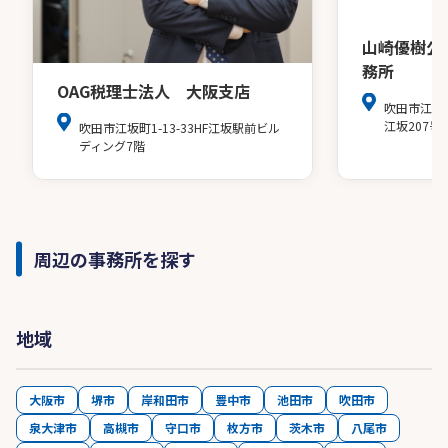
山崎優樹公
務所
OAG税理士法人 大阪支店
吹田市江の
江坂207号
吹田市江坂町1-13-33HF江坂駅前ビル
ディング7階
周辺の事務所を探す
地域
大阪市
堺市
岸和田市
豊中市
池田市
吹田市
泉大津市
高槻市
守口市
枚方市
茨木市
八尾市