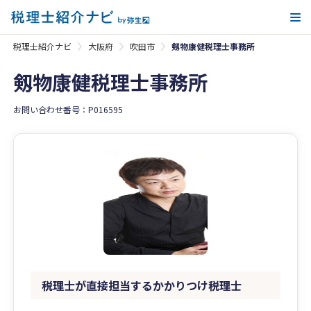
メ
税理士紹介ナビ
大阪府
吹田市
剱物康健税理士事務所
剱物康健税理士事務所
お問い合わせ番号：P016595
税理士が直接担当するかかりつけ税理士