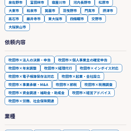
泉佐野市
富田林市
寝屋川市
河内長野市
松原市
大東市
和泉市
箕面市
羽曳野市
門真市
摂津市
高石市
藤井寺市
東大阪市
四條畷市
交野市
大阪狭山市
依頼内容
吹田市×法人の決算・申告
吹田市×個人事業主の確定申告
吹田市×年末調整
吹田市×経理代行
吹田市×インボイス対応
吹田市×電子帳簿保存法対応
吹田市×起業・会社設立
吹田市×事業承継・M&A
吹田市×節税
吹田市×税務調査
吹田市×資金調達・補助金・助成金
吹田市×経営アドバイス
吹田市×労務、社会保険関連
業種