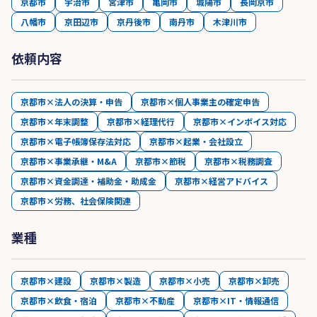
京都市
宇治市
宮津市
亀岡市
城陽市
長岡京市
八幡市
京田辺市
京丹後市
南丹市
木津川市
依頼内容
京都市×法人の決算・申告
京都市×個人事業主の確定申告
京都市×年末調整
京都市×経理代行
京都市×インボイス対応
京都市×電子帳簿保存法対応
京都市×起業・会社設立
京都市×事業承継・M&A
京都市×節税
京都市×税務調査
京都市×資金調達・補助金・助成金
京都市×経営アドバイス
京都市×労務、社会保険関連
業種
京都市×建設
京都市×製造
京都市×小売
京都市×卸売
京都市×飲食・宿泊
京都市×不動産
京都市×IT・情報通信