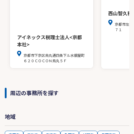
西山智久税
京都市左京
７１
アイネックス税理士法人<京都
本社>
京都市下京区烏丸通四条下ル水銀屋町
６２０ＣＯＣＯＮ烏丸５Ｆ
周辺の事務所を探す
地域