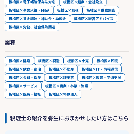
板橋区×電子帳簿保存法対応
板橋区×起業・会社設立
板橋区×事業承継・M&A
板橋区×節税
板橋区×税務調査
板橋区×資金調達・補助金・助成金
板橋区×経営アドバイス
板橋区×労務、社会保険関連
業種
板橋区×建設
板橋区×製造
板橋区×小売
板橋区×卸売
板橋区×飲食・宿泊
板橋区×不動産
板橋区×IT・情報通信
板橋区×金融・保険
板橋区×理美容
板橋区×教育・学術支援
板橋区×サービス
板橋区×農業・林業・漁業
板橋区×医療・福祉
板橋区×特殊法人
税理士の紹介を弥生におまかせしたい方はこちら