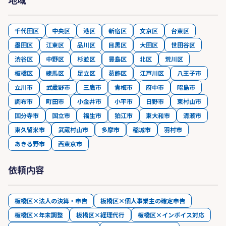
千代田区
中央区
港区
新宿区
文京区
台東区
墨田区
江東区
品川区
目黒区
大田区
世田谷区
渋谷区
中野区
杉並区
豊島区
北区
荒川区
板橋区
練馬区
足立区
葛飾区
江戸川区
八王子市
立川市
武蔵野市
三鷹市
青梅市
府中市
昭島市
調布市
町田市
小金井市
小平市
日野市
東村山市
国分寺市
国立市
福生市
狛江市
東大和市
清瀬市
東久留米市
武蔵村山市
多摩市
稲城市
羽村市
あきる野市
西東京市
依頼内容
板橋区×法人の決算・申告
板橋区×個人事業主の確定申告
板橋区×年末調整
板橋区×経理代行
板橋区×インボイス対応