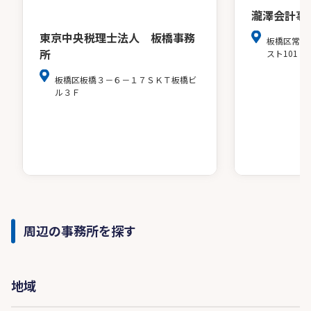
瀧澤会計事
東京中央税理士法人 板橋事務
板橋区常盤
所
スト101
板橋区板橋３－６－１７ＳＫＴ板橋ビ
ル３Ｆ
周辺の事務所を探す
地域