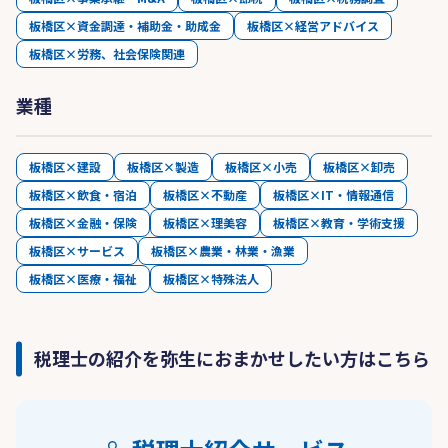
板橋区×資金調達・補助金・助成金
板橋区×経営アドバイス
板橋区×労務、社会保険関連
業種
板橋区×建設
板橋区×製造
板橋区×小売
板橋区×卸売
板橋区×飲食・宿泊
板橋区×不動産
板橋区×IT・情報通信
板橋区×金融・保険
板橋区×理美容
板橋区×教育・学術支援
板橋区×サービス
板橋区×農業・林業・漁業
板橋区×医療・福祉
板橋区×特殊法人
税理士の紹介を弥生におまかせしたい方はこちら