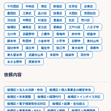
千代田区
中央区
港区
新宿区
文京区
台東区
墨田区
江東区
品川区
目黒区
大田区
世田谷区
渋谷区
中野区
杉並区
豊島区
北区
荒川区
板橋区
練馬区
足立区
葛飾区
江戸川区
八王子市
立川市
武蔵野市
三鷹市
青梅市
府中市
昭島市
調布市
町田市
小金井市
小平市
日野市
東村山市
国分寺市
国立市
福生市
狛江市
東大和市
清瀬市
東久留米市
武蔵村山市
多摩市
稲城市
羽村市
あきる野市
西東京市
依頼内容
板橋区×法人の決算・申告
板橋区×個人事業主の確定申告
板橋区×年末調整
板橋区×経理代行
板橋区×インボイス対応
板橋区×電子帳簿保存法対応
板橋区×起業・会社設立
板橋区×事業承継・M&A
板橋区×節税
板橋区×税務調査