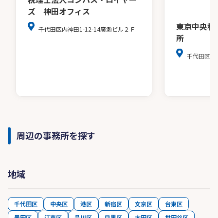
ズ 神田オフィス
東京中央税
千代田区内神田1-12-14廣瀬ビル２Ｆ
所
千代田区麹町4
周辺の事務所を探す
地域
千代田区
中央区
港区
新宿区
文京区
台東区
墨田区
江東区
品川区
目黒区
大田区
世田谷区