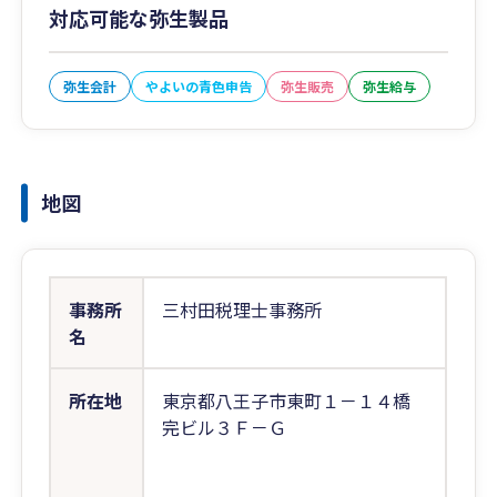
対応可能な弥生製品
弥生会計
やよいの青色申告
弥生販売
弥生給与
地図
事務所
三村田税理士事務所
名
所在地
東京都八王子市東町１－１４橋
完ビル３Ｆ－Ｇ