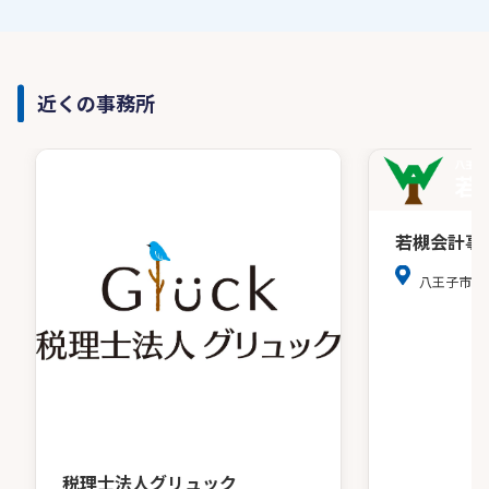
近くの事務所
若槻会計事
八王子市千
税理士法人グリュック