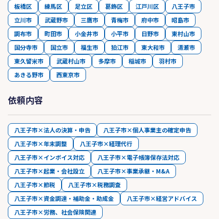
板橋区
練馬区
足立区
葛飾区
江戸川区
八王子市
立川市
武蔵野市
三鷹市
青梅市
府中市
昭島市
調布市
町田市
小金井市
小平市
日野市
東村山市
国分寺市
国立市
福生市
狛江市
東大和市
清瀬市
東久留米市
武蔵村山市
多摩市
稲城市
羽村市
あきる野市
西東京市
依頼内容
八王子市×法人の決算・申告
八王子市×個人事業主の確定申告
八王子市×年末調整
八王子市×経理代行
八王子市×インボイス対応
八王子市×電子帳簿保存法対応
八王子市×起業・会社設立
八王子市×事業承継・M&A
八王子市×節税
八王子市×税務調査
八王子市×資金調達・補助金・助成金
八王子市×経営アドバイス
八王子市×労務、社会保険関連