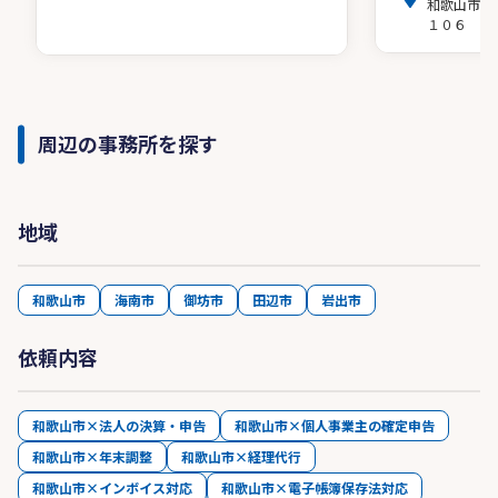
和歌山市布
１０６
周辺の事務所を探す
地域
和歌山市
海南市
御坊市
田辺市
岩出市
依頼内容
和歌山市×法人の決算・申告
和歌山市×個人事業主の確定申告
和歌山市×年末調整
和歌山市×経理代行
和歌山市×インボイス対応
和歌山市×電子帳簿保存法対応