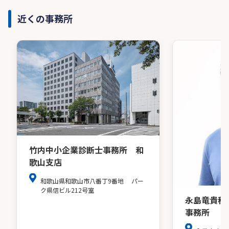
近くの事務所
竹内中小企業診断士事務所 和
歌山支店
和歌山県和歌山市八番丁9番地 パー
ク県信ビル212号室
永島竜貴税
事務所