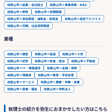
和歌山市×起業・会社設立
和歌山市×事業承継・M&A
和歌山市×節税
和歌山市×税務調査
和歌山市×資金調達・補助金・助成金
和歌山市×経営アドバイス
和歌山市×労務、社会保険関連
業種
和歌山市×建設
和歌山市×製造
和歌山市×小売
和歌山市×卸売
和歌山市×飲食・宿泊
和歌山市×不動産
和歌山市×IT・情報通信
和歌山市×金融・保険
和歌山市×理美容
和歌山市×教育・学術支援
和歌山市×サービス
和歌山市×農業・林業・漁業
和歌山市×医療・福祉
和歌山市×特殊法人
税理士の紹介を弥生におまかせしたい方はこちら