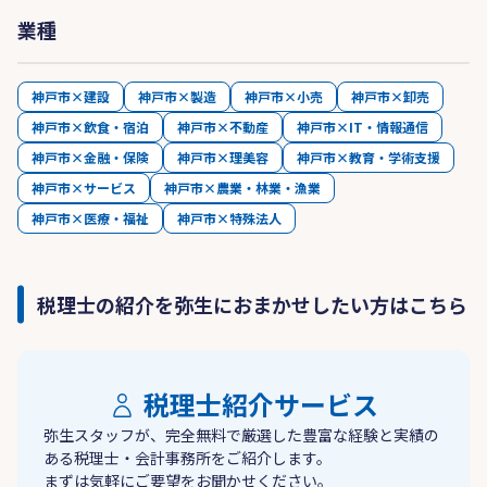
業種
神戸市×建設
神戸市×製造
神戸市×小売
神戸市×卸売
神戸市×飲食・宿泊
神戸市×不動産
神戸市×IT・情報通信
神戸市×金融・保険
神戸市×理美容
神戸市×教育・学術支援
神戸市×サービス
神戸市×農業・林業・漁業
神戸市×医療・福祉
神戸市×特殊法人
税理士の紹介を弥生におまかせしたい方はこちら
税理士紹介サービス
弥生スタッフが、完全無料で厳選した豊富な経験と実績の
ある税理士・会計事務所をご紹介します。
まずは気軽にご要望をお聞かせください。