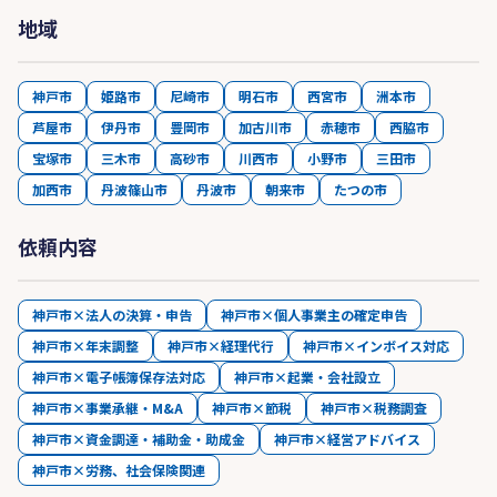
地域
神戸市
姫路市
尼崎市
明石市
西宮市
洲本市
芦屋市
伊丹市
豊岡市
加古川市
赤穂市
西脇市
宝塚市
三木市
高砂市
川西市
小野市
三田市
加西市
丹波篠山市
丹波市
朝来市
たつの市
依頼内容
神戸市×法人の決算・申告
神戸市×個人事業主の確定申告
神戸市×年末調整
神戸市×経理代行
神戸市×インボイス対応
神戸市×電子帳簿保存法対応
神戸市×起業・会社設立
神戸市×事業承継・M&A
神戸市×節税
神戸市×税務調査
神戸市×資金調達・補助金・助成金
神戸市×経営アドバイス
神戸市×労務、社会保険関連