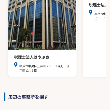
税理士法人
神戸市中央
ビル ４階
税理士法人はやぶさ
神戸市中央区江戸町９８－１東町・江
戸町ビル６階
周辺の事務所を探す