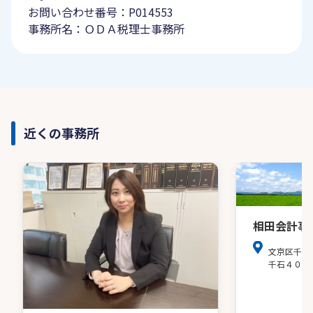
お問い合わせ番号：P014553
事務所名：ＯＤＡ税理士事務所
近くの事務所
相田会計事
文京区千石
千石４０３