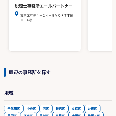
税理士事務所エールパートナー
文京区本郷４－２４－８ＶＯＲＴ本郷
Ⅲ 4階
周辺の事務所を探す
地域
千代田区
中央区
港区
新宿区
文京区
台東区
墨田区
江東区
品川区
目黒区
大田区
世田谷区