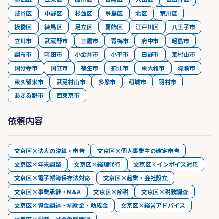
渋谷区
中野区
杉並区
豊島区
北区
荒川区
板橋区
練馬区
足立区
葛飾区
江戸川区
八王子市
立川市
武蔵野市
三鷹市
青梅市
府中市
昭島市
調布市
町田市
小金井市
小平市
日野市
東村山市
国分寺市
国立市
福生市
狛江市
東大和市
清瀬市
東久留米市
武蔵村山市
多摩市
稲城市
羽村市
あきる野市
西東京市
依頼内容
文京区×法人の決算・申告
文京区×個人事業主の確定申告
文京区×年末調整
文京区×経理代行
文京区×インボイス対応
文京区×電子帳簿保存法対応
文京区×起業・会社設立
文京区×事業承継・M&A
文京区×節税
文京区×税務調査
文京区×資金調達・補助金・助成金
文京区×経営アドバイス
文京区×労務、社会保険関連