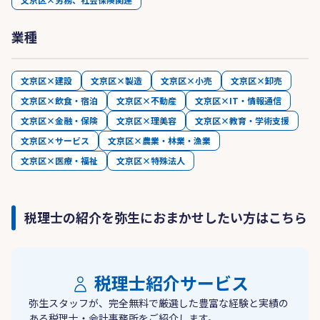
業種
文京区×建設
文京区×製造
文京区×小売
文京区×卸売
文京区×飲食・宿泊
文京区×不動産
文京区×IT・情報通信
文京区×金融・保険
文京区×理美容
文京区×教育・学術支援
文京区×サービス
文京区×農業・林業・漁業
文京区×医療・福祉
文京区×特殊法人
税理士の紹介を弥生におまかせしたい方はこちら
税理士紹介サービス
弥生スタッフが、完全無料で厳選した豊富な経験と実績の
ある税理士・会計事務所をご紹介します。