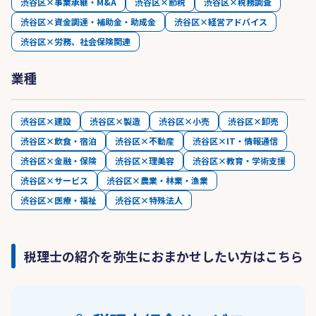
渋谷区×事業承継・M&A
渋谷区×節税
渋谷区×税務調査
渋谷区×資金調達・補助金・助成金
渋谷区×経営アドバイス
渋谷区×労務、社会保険関連
業種
渋谷区×建設
渋谷区×製造
渋谷区×小売
渋谷区×卸売
渋谷区×飲食・宿泊
渋谷区×不動産
渋谷区×IT・情報通信
渋谷区×金融・保険
渋谷区×理美容
渋谷区×教育・学術支援
渋谷区×サービス
渋谷区×農業・林業・漁業
渋谷区×医療・福祉
渋谷区×特殊法人
税理士の紹介を弥生におまかせしたい方はこちら