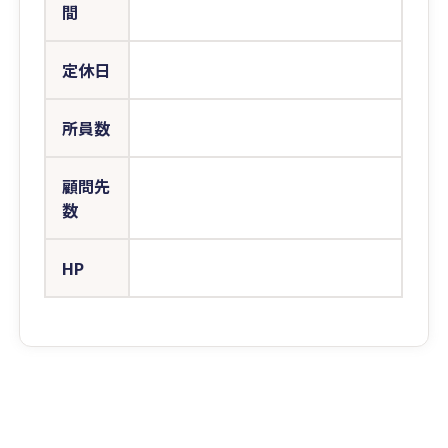
間
定休日
所員数
顧問先
数
HP