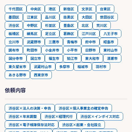
千代田区
中央区
港区
新宿区
文京区
台東区
墨田区
江東区
品川区
目黒区
大田区
世田谷区
渋谷区
中野区
杉並区
豊島区
北区
荒川区
板橋区
練馬区
足立区
葛飾区
江戸川区
八王子市
立川市
武蔵野市
三鷹市
青梅市
府中市
昭島市
調布市
町田市
小金井市
小平市
日野市
東村山市
国分寺市
国立市
福生市
狛江市
東大和市
清瀬市
東久留米市
武蔵村山市
多摩市
稲城市
羽村市
あきる野市
西東京市
依頼内容
渋谷区×法人の決算・申告
渋谷区×個人事業主の確定申告
渋谷区×年末調整
渋谷区×経理代行
渋谷区×インボイス対応
渋谷区×電子帳簿保存法対応
渋谷区×起業・会社設立