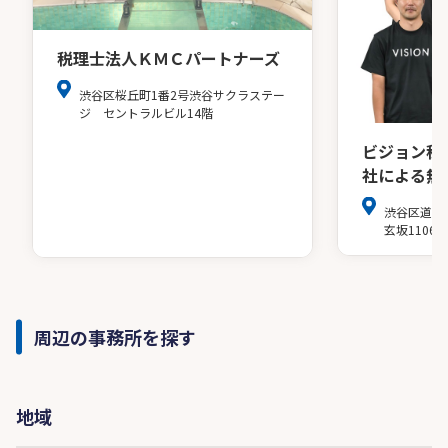
税理士法人ＫＭＣパートナーズ
渋谷区桜丘町1番2号渋谷サクラステー
ジ セントラルビル14階
ビジョン税
社による無
渋谷区道玄坂
玄坂1106
周辺の事務所を探す
地域