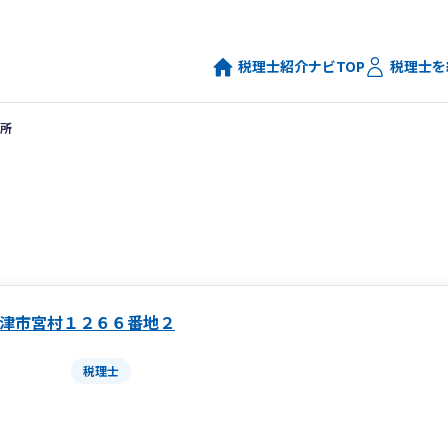
税理士紹介ナビTOP
税理士を
所
津市宮村１２６６番地２
税理士