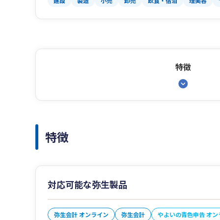
建設
製造
小売
卸売
飲食・宿泊
理美容
特徴
特徴
対応可能な弥生製品
弥生会計 オンライン
弥生会計
やよいの青色申告 オン