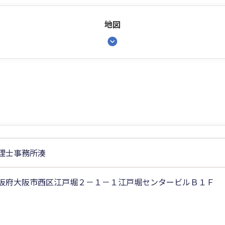
地図
理士事務所湊
阪府大阪市西区江戸堀２－１－１江戸堀センタービルＢ１Ｆ