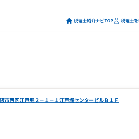
税理士紹介ナビTOP
税理士を
阪市西区江戸堀２－１－１江戸堀センタービルＢ１Ｆ