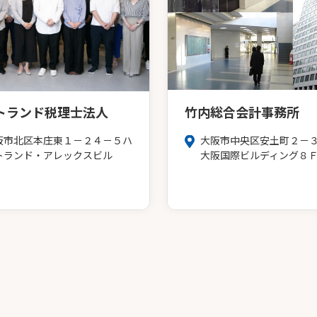
トランド税理士法人
竹内総合会計事務所
阪市北区本庄東１－２４－５ハ
大阪市中央区安土町２－
トランド・アレックスビル
大阪国際ビルディング８