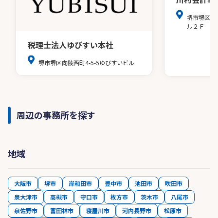
堺市堺区戎
ル２Ｆ
税理士法人ゆびすい本社
堺市堺区向陵西町4-5-5ゆびすいビル
周辺の事務所を探す
地域
大阪市
堺市
岸和田市
豊中市
池田市
吹田市
泉大津市
高槻市
守口市
枚方市
茨木市
八尾市
泉佐野市
富田林市
寝屋川市
河内長野市
松原市