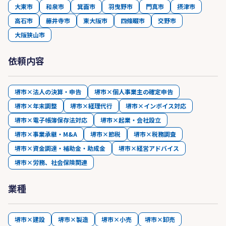
大東市
和泉市
箕面市
羽曳野市
門真市
摂津市
高石市
藤井寺市
東大阪市
四條畷市
交野市
大阪狭山市
依頼内容
堺市×法人の決算・申告
堺市×個人事業主の確定申告
堺市×年末調整
堺市×経理代行
堺市×インボイス対応
堺市×電子帳簿保存法対応
堺市×起業・会社設立
堺市×事業承継・M&A
堺市×節税
堺市×税務調査
堺市×資金調達・補助金・助成金
堺市×経営アドバイス
堺市×労務、社会保険関連
業種
堺市×建設
堺市×製造
堺市×小売
堺市×卸売