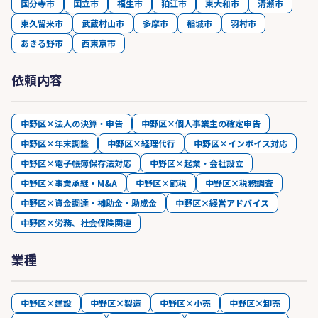
国分寺市
国立市
福生市
狛江市
東大和市
清瀬市
東久留米市
武蔵村山市
多摩市
稲城市
羽村市
あきる野市
西東京市
依頼内容
中野区×法人の決算・申告
中野区×個人事業主の確定申告
中野区×年末調整
中野区×経理代行
中野区×インボイス対応
中野区×電子帳簿保存法対応
中野区×起業・会社設立
中野区×事業承継・M&A
中野区×節税
中野区×税務調査
中野区×資金調達・補助金・助成金
中野区×経営アドバイス
中野区×労務、社会保険関連
業種
中野区×建設
中野区×製造
中野区×小売
中野区×卸売