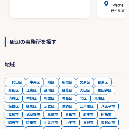
中野区中野
野ビル3F-1
周辺の事務所を探す
地域
千代田区
中央区
港区
新宿区
文京区
台東区
墨田区
江東区
品川区
目黒区
大田区
世田谷区
渋谷区
中野区
杉並区
豊島区
北区
荒川区
板橋区
練馬区
足立区
葛飾区
江戸川区
八王子市
立川市
武蔵野市
三鷹市
青梅市
府中市
昭島市
調布市
町田市
小金井市
小平市
日野市
東村山市