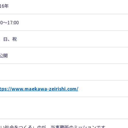
16年
00〜17:00
、日、祝
公開
tps://www.maekawa-zeirishi.com/
しい社会をつくる」のが、当事務所のミッションです。