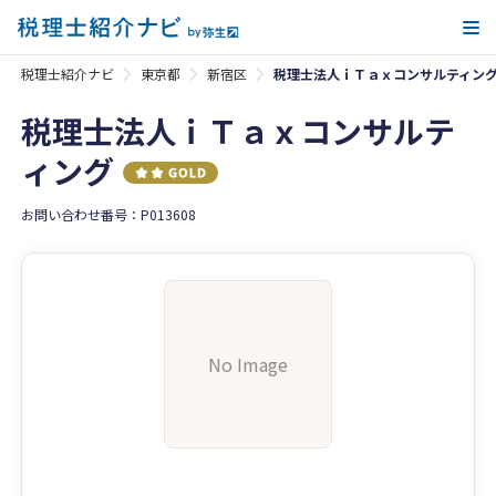
メ
税理士紹介ナビ
東京都
新宿区
税理士法人ｉＴａｘコンサルティン
税理士法人ｉＴａｘコンサルテ
ィング
お問い合わせ番号：P013608
No Image