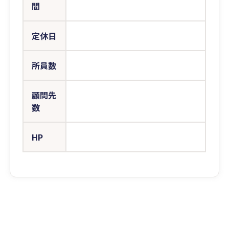
間
定休日
所員数
顧問先
数
HP