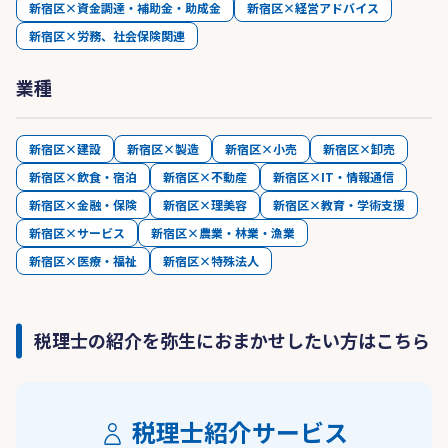
新宿区×資金調達・補助金・助成金
新宿区×経営アドバイス
新宿区×労務、社会保険関連
業種
新宿区×建設
新宿区×製造
新宿区×小売
新宿区×卸売
新宿区×飲食・宿泊
新宿区×不動産
新宿区×IT・情報通信
新宿区×金融・保険
新宿区×理美容
新宿区×教育・学術支援
新宿区×サービス
新宿区×農業・林業・漁業
新宿区×医療・福祉
新宿区×特殊法人
税理士の紹介を弥生におまかせしたい方はこちら
税理士紹介サービス