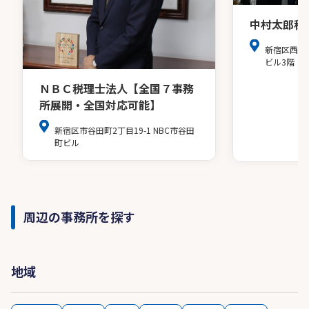
中村太郎税
新宿区西新
ビル3階
ＮＢＣ税理士法人【全国７事務
所展開・全国対応可能】
新宿区市谷田町2丁目19-1 NBC市谷田
町ビル
周辺の事務所を探す
地域