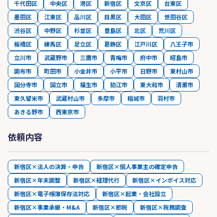
千代田区
中央区
港区
新宿区
文京区
台東区
墨田区
江東区
品川区
目黒区
大田区
世田谷区
渋谷区
中野区
杉並区
豊島区
北区
荒川区
板橋区
練馬区
足立区
葛飾区
江戸川区
八王子市
立川市
武蔵野市
三鷹市
青梅市
府中市
昭島市
調布市
町田市
小金井市
小平市
日野市
東村山市
国分寺市
国立市
福生市
狛江市
東大和市
清瀬市
東久留米市
武蔵村山市
多摩市
稲城市
羽村市
あきる野市
西東京市
依頼内容
新宿区×法人の決算・申告
新宿区×個人事業主の確定申告
新宿区×年末調整
新宿区×経理代行
新宿区×インボイス対応
新宿区×電子帳簿保存法対応
新宿区×起業・会社設立
新宿区×事業承継・M&A
新宿区×節税
新宿区×税務調査