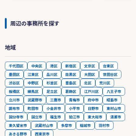
周辺の事務所を探す
地域
千代田区
中央区
港区
新宿区
文京区
台東区
墨田区
江東区
品川区
目黒区
大田区
世田谷区
渋谷区
中野区
杉並区
豊島区
北区
荒川区
板橋区
練馬区
足立区
葛飾区
江戸川区
八王子市
立川市
武蔵野市
三鷹市
青梅市
府中市
昭島市
調布市
町田市
小金井市
小平市
日野市
東村山市
国分寺市
国立市
福生市
狛江市
東大和市
清瀬市
東久留米市
武蔵村山市
多摩市
稲城市
羽村市
あきる野市
西東京市