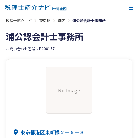
メ
税理士紹介ナビ
東京都
港区
浦公認会計士事務所
浦公認会計士事務所
お問い合わせ番号：P008177
No Image
東京都港区東新橋２－６－３