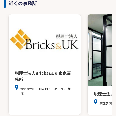
近くの事務所
税理士法人Bricks&UK 東京事
務所
港区港南1-7-18A-PLACE品川東 本館3
税理士法人
階
港区芝浦３