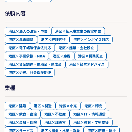
依頼内容
港区×法人の決算・申告
港区×個人事業主の確定申告
港区×年末調整
港区×経理代行
港区×インボイス対応
港区×電子帳簿保存法対応
港区×起業・会社設立
港区×事業承継・M&A
港区×節税
港区×税務調査
港区×資金調達・補助金・助成金
港区×経営アドバイス
港区×労務、社会保険関連
業種
港区×建設
港区×製造
港区×小売
港区×卸売
港区×飲食・宿泊
港区×不動産
港区×IT・情報通信
港区×金融・保険
港区×理美容
港区×教育・学術支援
港区×サービス
港区×農業・林業・漁業
港区×医療・福祉