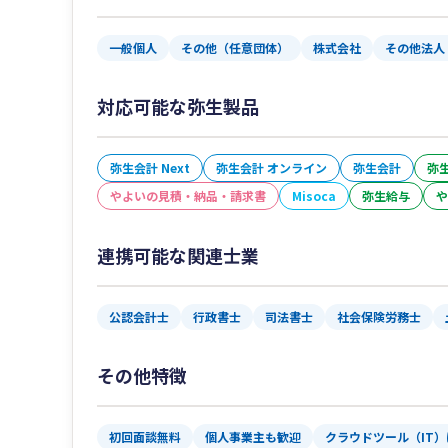
一般個人
その他（任意団体）
株式会社
その他法人
対応可能な弥生製品
弥生会計 Next
弥生会計 オンライン
弥生会計
弥生
やよいの見積・納品・請求書
Misoca
弥生給与
や
連携可能な関連士業
公認会計士
行政書士
司法書士
社会保険労務士
その他特徴
初回面談無料
個人事業主も歓迎
クラウドツール（IT