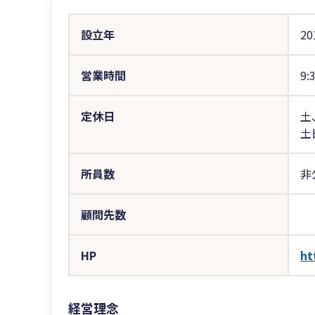
設立年
20
営業時間
9:
定休日
土
土
所員数
非
顧問先数
HP
ht
経営理念