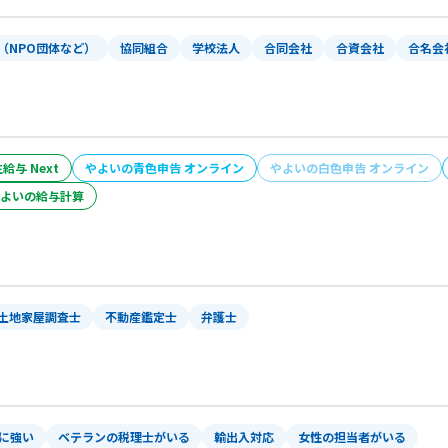
（NPO団体など）
協同組合
学校法人
合同会社
合資会社
合名会
給与 Next
やよいの青色申告 オンライン
やよいの白色申告 オンライン
よいの給与計算
土地家屋調査士
不動産鑑定士
弁護士
）に強い
ベテランの税理士がいる
輸出入対応
女性の担当者がいる