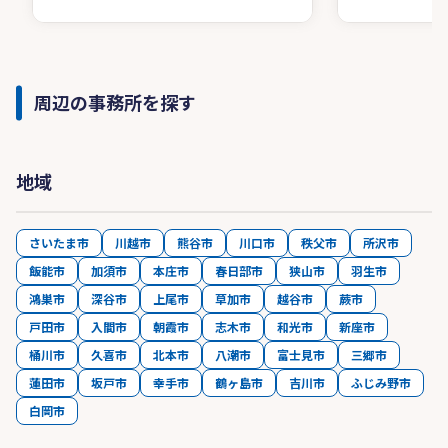
周辺の事務所を探す
地域
さいたま市
川越市
熊谷市
川口市
秩父市
所沢市
飯能市
加須市
本庄市
春日部市
狭山市
羽生市
鴻巣市
深谷市
上尾市
草加市
越谷市
蕨市
戸田市
入間市
朝霞市
志木市
和光市
新座市
桶川市
久喜市
北本市
八潮市
富士見市
三郷市
蓮田市
坂戸市
幸手市
鶴ヶ島市
吉川市
ふじみ野市
白岡市