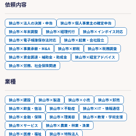
依頼内容
狭山市×法人の決算・申告
狭山市×個人事業主の確定申告
狭山市×年末調整
狭山市×経理代行
狭山市×インボイス対応
狭山市×電子帳簿保存法対応
狭山市×起業・会社設立
狭山市×事業承継・M&A
狭山市×節税
狭山市×税務調査
狭山市×資金調達・補助金・助成金
狭山市×経営アドバイス
狭山市×労務、社会保険関連
業種
狭山市×建設
狭山市×製造
狭山市×小売
狭山市×卸売
狭山市×飲食・宿泊
狭山市×不動産
狭山市×IT・情報通信
狭山市×金融・保険
狭山市×理美容
狭山市×教育・学術支援
狭山市×サービス
狭山市×農業・林業・漁業
狭山市×医療・福祉
狭山市×特殊法人