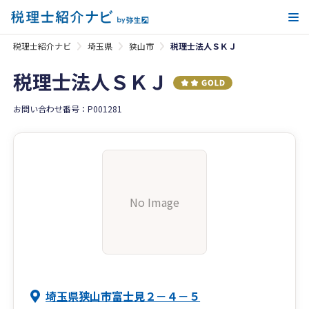
メ
税理士紹介ナビ
埼玉県
狭山市
税理士法人ＳＫＪ
税理士法人ＳＫＪ
お問い合わせ番号：P001281
No Image
埼玉県狭山市富士見２－４－５