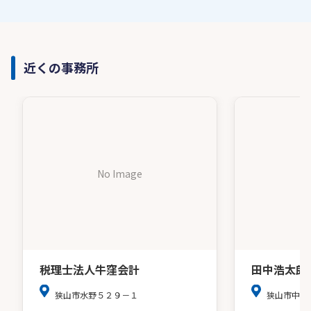
近くの事務所
No Image
税理士法人牛窪会計
田中浩太郎
狭山市水野５２９－１
狭山市中央