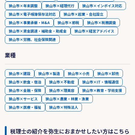
狭山市×年末調整
狭山市×経理代行
狭山市×インボイス対応
狭山市×電子帳簿保存法対応
狭山市×起業・会社設立
狭山市×事業承継・M&A
狭山市×節税
狭山市×税務調査
狭山市×資金調達・補助金・助成金
狭山市×経営アドバイス
狭山市×労務、社会保険関連
業種
狭山市×建設
狭山市×製造
狭山市×小売
狭山市×卸売
狭山市×飲食・宿泊
狭山市×不動産
狭山市×IT・情報通信
狭山市×金融・保険
狭山市×理美容
狭山市×教育・学術支援
狭山市×サービス
狭山市×農業・林業・漁業
狭山市×医療・福祉
狭山市×特殊法人
税理士の紹介を弥生におまかせしたい方はこちら