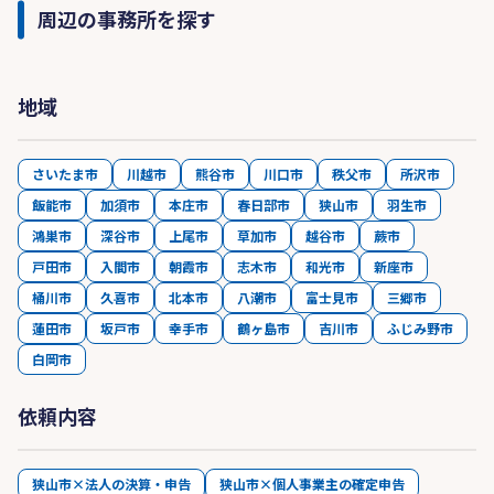
周辺の事務所を探す
地域
さいたま市
川越市
熊谷市
川口市
秩父市
所沢市
飯能市
加須市
本庄市
春日部市
狭山市
羽生市
鴻巣市
深谷市
上尾市
草加市
越谷市
蕨市
戸田市
入間市
朝霞市
志木市
和光市
新座市
桶川市
久喜市
北本市
八潮市
富士見市
三郷市
蓮田市
坂戸市
幸手市
鶴ヶ島市
吉川市
ふじみ野市
白岡市
依頼内容
狭山市×法人の決算・申告
狭山市×個人事業主の確定申告