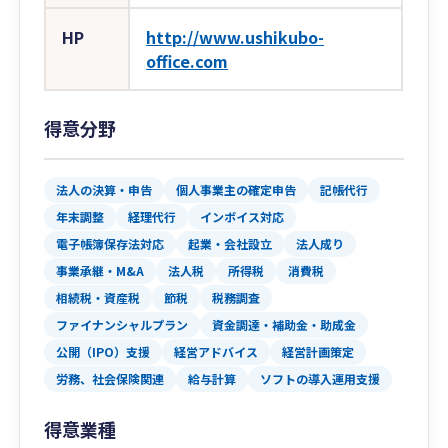
HP
http://www.ushikubo-
office.com
得意分野
法人の決算・申告
個人事業主の確定申告
記帳代行
年末調整
経理代行
インボイス対応
電子帳簿保存法対応
起業・会社設立
法人成り
事業承継・M&A
法人税
所得税
消費税
相続税・資産税
節税
税務調査
ファイナンシャルプラン
資金調達・補助金・助成金
公開（IPO）支援
経営アドバイス
経営計画策定
労務、社会保険関連
給与計算
ソフトの導入運用支援
得意業種