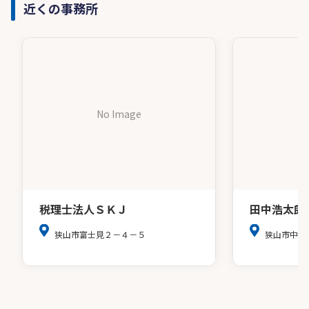
近くの事務所
No Image
税理士法人ＳＫＪ
田中浩太郎
狭山市富士見２－４－５
狭山市中央