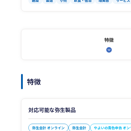
建設
製造
小売
飲食・宿泊
理美容
サービス
特徴
特徴
対応可能な弥生製品
弥生会計 オンライン
弥生会計
やよいの青色申告 オン