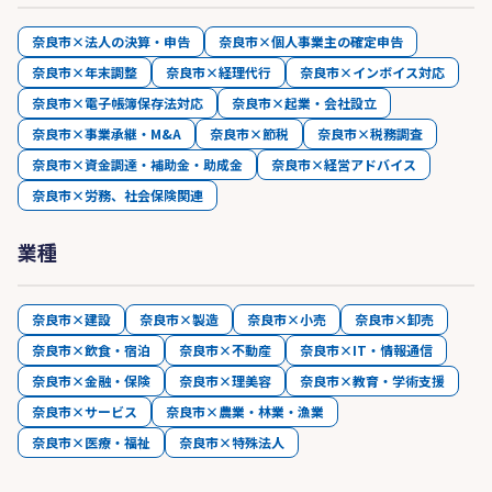
奈良市×法人の決算・申告
奈良市×個人事業主の確定申告
奈良市×年末調整
奈良市×経理代行
奈良市×インボイス対応
奈良市×電子帳簿保存法対応
奈良市×起業・会社設立
奈良市×事業承継・M&A
奈良市×節税
奈良市×税務調査
奈良市×資金調達・補助金・助成金
奈良市×経営アドバイス
奈良市×労務、社会保険関連
業種
奈良市×建設
奈良市×製造
奈良市×小売
奈良市×卸売
奈良市×飲食・宿泊
奈良市×不動産
奈良市×IT・情報通信
奈良市×金融・保険
奈良市×理美容
奈良市×教育・学術支援
奈良市×サービス
奈良市×農業・林業・漁業
奈良市×医療・福祉
奈良市×特殊法人