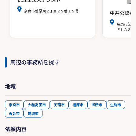
奈良市菅原東２丁目２９番１９号
中井公認会
奈良市芝辻
ＦＬＡＳＨ
周辺の事務所を探す
地域
奈良市
大和高田市
天理市
橿原市
御所市
生駒市
香芝市
葛城市
依頼内容