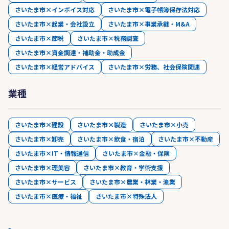
さいたま市×インボイス対応
さいたま市×電子帳簿保存法対応
さいたま市×起業・会社設立
さいたま市×事業承継・M&A
さいたま市×節税
さいたま市×税務調査
さいたま市×資金調達・補助金・助成金
さいたま市×経営アドバイス
さいたま市×労務、社会保険関連
業種
さいたま市×建設
さいたま市×製造
さいたま市×小売
さいたま市×卸売
さいたま市×飲食・宿泊
さいたま市×不動産
さいたま市×IT・情報通信
さいたま市×金融・保険
さいたま市×理美容
さいたま市×教育・学術支援
さいたま市×サービス
さいたま市×農業・林業・漁業
さいたま市×医療・福祉
さいたま市×特殊法人