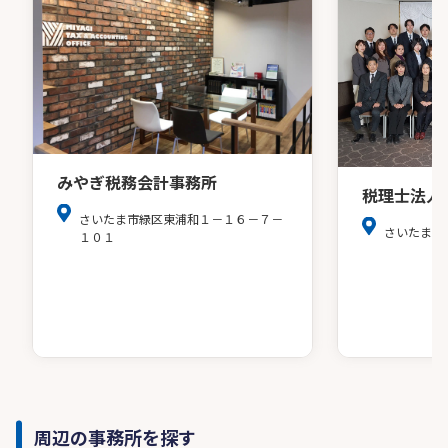
みやぎ税務会計事務所
税理士法人
さいたま市緑区東浦和１－１６－７－
さいたま市
１０１
周辺の事務所を探す