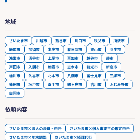
地域
さいたま市
川越市
熊谷市
川口市
秩父市
所沢市
飯能市
加須市
本庄市
春日部市
狭山市
羽生市
鴻巣市
深谷市
上尾市
草加市
越谷市
蕨市
戸田市
入間市
朝霞市
志木市
和光市
新座市
桶川市
久喜市
北本市
八潮市
富士見市
三郷市
蓮田市
坂戸市
幸手市
鶴ヶ島市
吉川市
ふじみ野市
白岡市
依頼内容
さいたま市×法人の決算・申告
さいたま市×個人事業主の確定申告
さいたま市×年末調整
さいたま市×経理代行