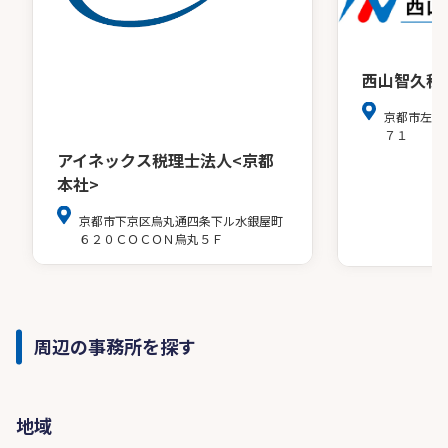
西山智久税
京都市左京
７１
アイネックス税理士法人<京都
本社>
京都市下京区烏丸通四条下ル水銀屋町
６２０ＣＯＣＯＮ烏丸５Ｆ
周辺の事務所を探す
地域