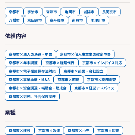
京都市
宇治市
宮津市
亀岡市
城陽市
長岡京市
八幡市
京田辺市
京丹後市
南丹市
木津川市
依頼内容
京都市×法人の決算・申告
京都市×個人事業主の確定申告
京都市×年末調整
京都市×経理代行
京都市×インボイス対応
京都市×電子帳簿保存法対応
京都市×起業・会社設立
京都市×事業承継・M&A
京都市×節税
京都市×税務調査
京都市×資金調達・補助金・助成金
京都市×経営アドバイス
京都市×労務、社会保険関連
業種
京都市×建設
京都市×製造
京都市×小売
京都市×卸売