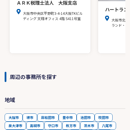
ＡＲＫ税理士法人 大阪支店
ハートラン
大阪市中央区平野町3-4-14大阪TKビル
ディング 天翔オフィス 4階 S411号室
大阪市北区
ランド・ア
周辺の事務所を探す
地域
大阪市
堺市
岸和田市
豊中市
池田市
吹田市
泉大津市
高槻市
守口市
枚方市
茨木市
八尾市