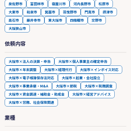
泉佐野市
富田林市
寝屋川市
河内長野市
松原市
大東市
和泉市
箕面市
羽曳野市
門真市
摂津市
高石市
藤井寺市
東大阪市
四條畷市
交野市
大阪狭山市
依頼内容
大阪市×法人の決算・申告
大阪市×個人事業主の確定申告
大阪市×年末調整
大阪市×経理代行
大阪市×インボイス対応
大阪市×電子帳簿保存法対応
大阪市×起業・会社設立
大阪市×事業承継・M&A
大阪市×節税
大阪市×税務調査
大阪市×資金調達・補助金・助成金
大阪市×経営アドバイス
大阪市×労務、社会保険関連
業種