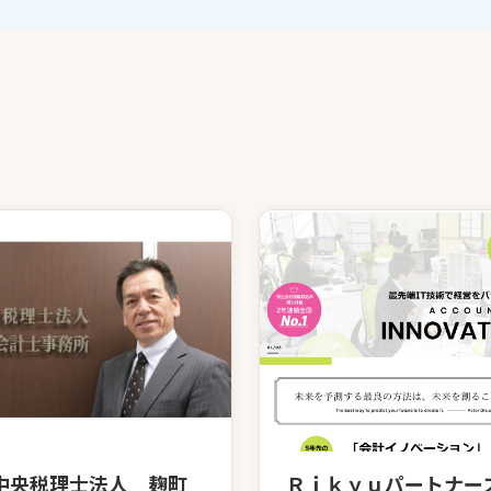
中央税理士法人 麹町
Ｒｉｋｙｕパートナー