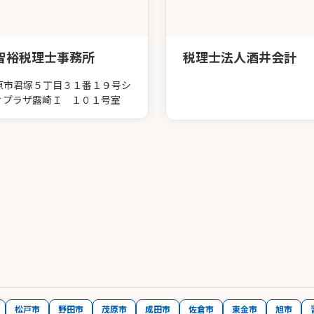
智裕税理士事務所
税理士法人酒井会計
原市君塚５丁目３１番１９号シ
ィプラザ露崎Ｉ １０１号室
松戸市
野田市
茂原市
成田市
佐倉市
東金市
旭市