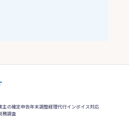
す
業主の確定申告
年末調整
経理代行
インボイス対応
税務調査