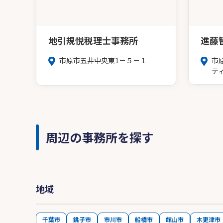
地引規悦税理士事務所
進藤
市原市五井中央東1－５－１
市
テ
周辺の事務所を探す
地域
千葉市
銚子市
市川市
船橋市
館山市
木更津市