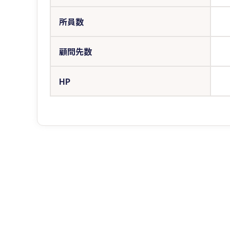
所員数
顧問先数
HP