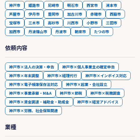
神戸市
姫路市
尼崎市
明石市
西宮市
洲本市
芦屋市
伊丹市
豊岡市
加古川市
赤穂市
西脇市
宝塚市
三木市
高砂市
川西市
小野市
三田市
加西市
丹波篠山市
丹波市
朝来市
たつの市
依頼内容
神戸市×法人の決算・申告
神戸市×個人事業主の確定申告
神戸市×年末調整
神戸市×経理代行
神戸市×インボイス対応
神戸市×電子帳簿保存法対応
神戸市×起業・会社設立
神戸市×事業承継・M&A
神戸市×節税
神戸市×税務調査
神戸市×資金調達・補助金・助成金
神戸市×経営アドバイス
神戸市×労務、社会保険関連
業種