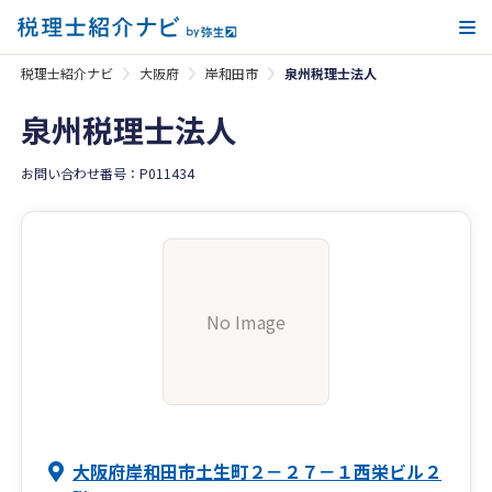
メ
税理士紹介ナビ
大阪府
岸和田市
泉州税理士法人
泉州税理士法人
お問い合わせ番号：P011434
No Image
大阪府岸和田市土生町２－２７－１西栄ビル２