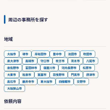
周辺の事務所を探す
地域
大阪市
堺市
岸和田市
豊中市
池田市
吹田市
泉大津市
高槻市
守口市
枚方市
茨木市
八尾市
泉佐野市
富田林市
寝屋川市
河内長野市
松原市
大東市
和泉市
箕面市
羽曳野市
門真市
摂津市
高石市
藤井寺市
東大阪市
四條畷市
交野市
大阪狭山市
依頼内容