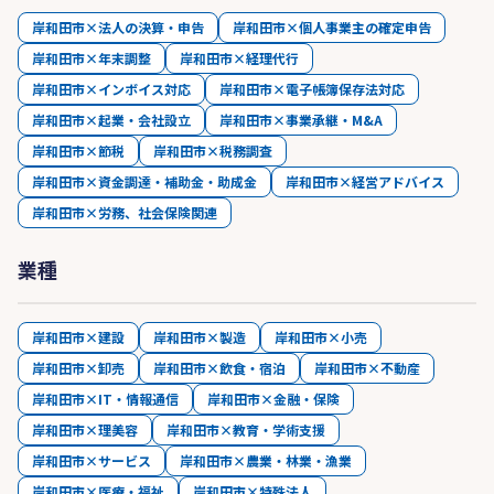
岸和田市×法人の決算・申告
岸和田市×個人事業主の確定申告
岸和田市×年末調整
岸和田市×経理代行
岸和田市×インボイス対応
岸和田市×電子帳簿保存法対応
岸和田市×起業・会社設立
岸和田市×事業承継・M&A
岸和田市×節税
岸和田市×税務調査
岸和田市×資金調達・補助金・助成金
岸和田市×経営アドバイス
岸和田市×労務、社会保険関連
業種
岸和田市×建設
岸和田市×製造
岸和田市×小売
岸和田市×卸売
岸和田市×飲食・宿泊
岸和田市×不動産
岸和田市×IT・情報通信
岸和田市×金融・保険
岸和田市×理美容
岸和田市×教育・学術支援
岸和田市×サービス
岸和田市×農業・林業・漁業
岸和田市×医療・福祉
岸和田市×特殊法人