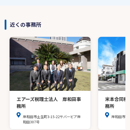
近くの事務所
米本合同税
エアーズ税理士法人 岸和田事
務所
務所
岸和田市別所
岸和田市土生町3-15-22サバービア岸
和田307号