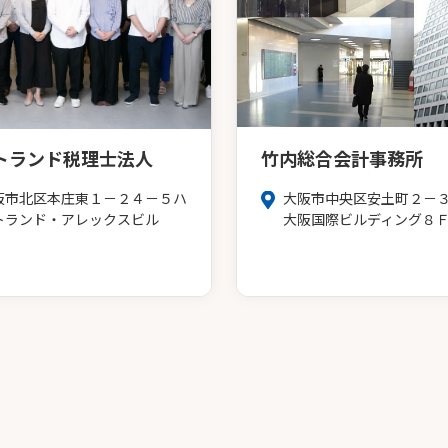
トランド税理士法人
竹内総合会計事務所
阪市北区本庄東１－２４－５ハ
大阪市中央区安土町２－
トランド・アレックスビル
大阪国際ビルディング８