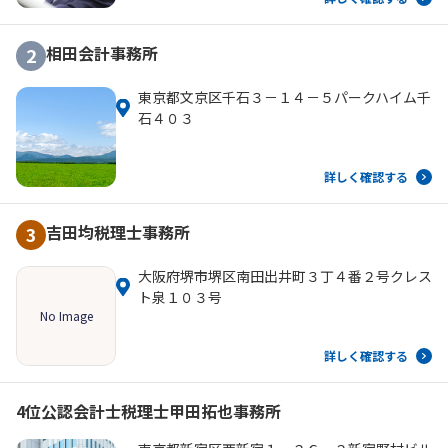
相田会計事務所
2
東京都文京区千石３－１４－５パークハイム千
石４０３
詳しく確認する
吉田均税理士事務所
3
大阪府堺市堺区南田出井町３丁４番２号クレス
ト泉１０３号
No Image
詳しく確認する
4位
公認会計士税理士甲田拓也事務所