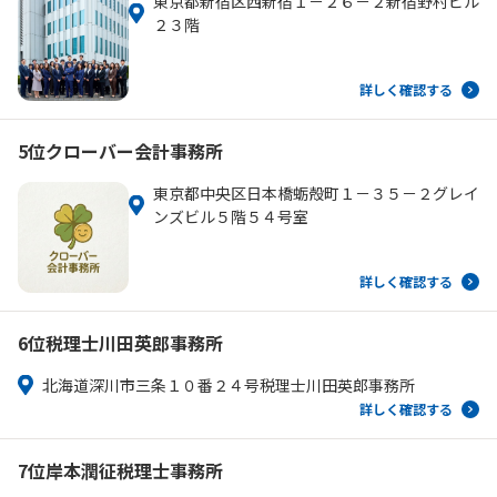
東京都新宿区西新宿１－２６－２新宿野村ビル
２３階
詳しく確認する
5位
クローバー会計事務所
東京都中央区日本橋蛎殻町１－３５－２グレイ
ンズビル５階５４号室
詳しく確認する
6位
税理士川田英郎事務所
北海道深川市三条１０番２４号税理士川田英郎事務所
詳しく確認する
7位
岸本潤征税理士事務所