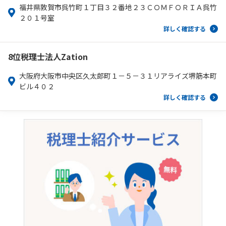
福井県敦賀市呉竹町１丁目３２番地２３ＣＯＭＦＯＲＩＡ呉竹
２０１号室
詳しく確認する
8位
税理士法人Zation
大阪府大阪市中央区久太郎町１－５－３１リアライズ堺筋本町
ビル４０２
詳しく確認する