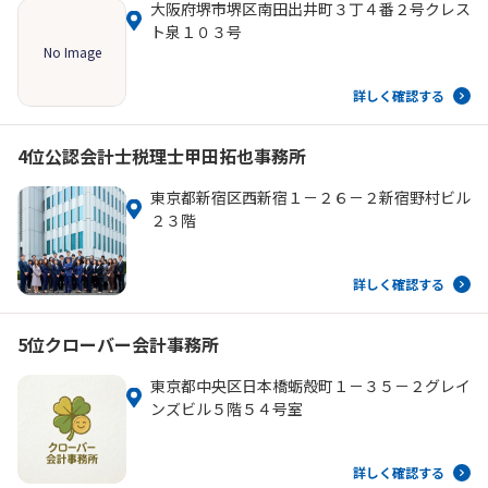
大阪府堺市堺区南田出井町３丁４番２号クレス
ト泉１０３号
No Image
詳しく確認する
4位
公認会計士税理士甲田拓也事務所
東京都新宿区西新宿１－２６－２新宿野村ビル
２３階
詳しく確認する
5位
クローバー会計事務所
東京都中央区日本橋蛎殻町１－３５－２グレイ
ンズビル５階５４号室
詳しく確認する