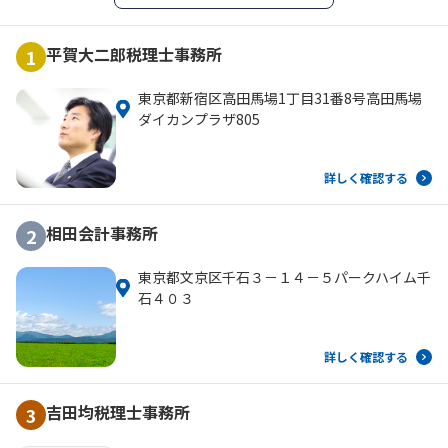
平賀大二郎税理士事務所
1
東京都新宿区高田馬場1丁目31番8号高田馬場
ダイカンプラザ805
詳しく確認する
相田会計事務所
2
東京都文京区千石３－１４－５パークハイム千
石４０３
詳しく確認する
吉田均税理士事務所
3