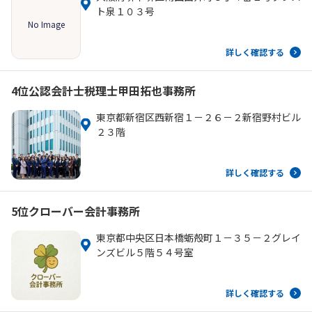
ト泉１０３号
No Image
詳しく確認する
4位
公認会計士税理士甲田拓也事務所
東京都新宿区西新宿１－２６－２新宿野村ビル
２３階
詳しく確認する
5位
クローバー会計事務所
東京都中央区日本橋蛎殻町１－３５－２グレイ
ンズビル５階５４号室
詳しく確認する