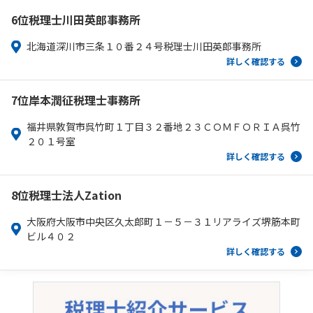
6位
税理士川田英郎事務所
北海道深川市三条１０番２４号税理士川田英郎事務所
詳しく確認する
7位
岸本潤征税理士事務所
福井県敦賀市呉竹町１丁目３２番地２３ＣＯＭＦＯＲＩＡ呉竹
２０１号室
詳しく確認する
8位
税理士法人Zation
大阪府大阪市中央区久太郎町１－５－３１リアライズ堺筋本町
ビル４０２
詳しく確認する