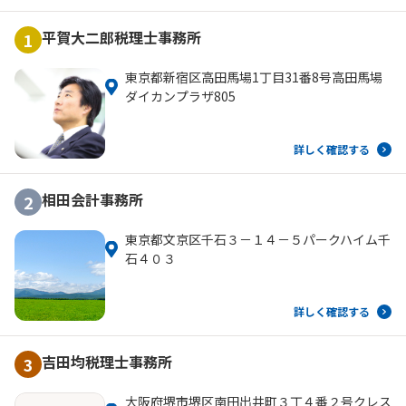
平賀大二郎税理士事務所
1
東京都新宿区高田馬場1丁目31番8号高田馬場
ダイカンプラザ805
詳しく確認する
相田会計事務所
2
東京都文京区千石３－１４－５パークハイム千
石４０３
詳しく確認する
吉田均税理士事務所
3
大阪府堺市堺区南田出井町３丁４番２号クレス