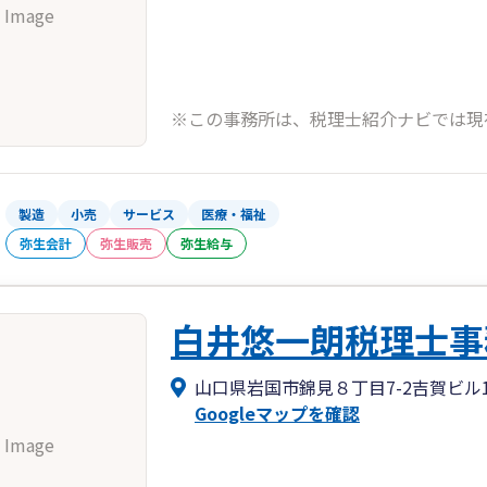
 Image
※この事務所は、税理士紹介ナビでは現
製造
小売
サービス
医療・福祉
弥生会計
弥生販売
弥生給与
白井悠一朗税理士事
山口県岩国市錦見８丁目7-2吉賀ビル1
Googleマップを確認
 Image