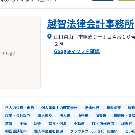
越智法律会計事務所
山口県山口市駅通り一丁目４番１０
２階
Googleマップを確認
 Image
法人の決算・申告
個人事業主の確定申告
記帳代行
年末調整
経
起業・会社設立
法人成り
法人税
所得税
消費税
相続税・資
建設
小売
卸売
飲食・宿泊
不動産
IT・情報通信
理美容
初回面談無料
個人事業主も歓迎
クラウドツール（IT）に強い
若い