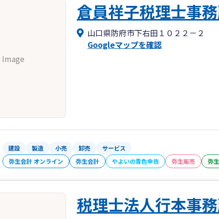
倉員祥子税理士事務
山口県防府市下右田１０２２－２
Googleマップを確認
 Image
建設
製造
小売
卸売
サービス
弥生会計 オンライン
弥生会計
やよいの青色申告
弥生販売
弥
税理士法人行本事務