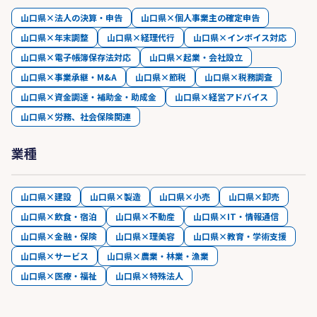
山口県×法人の決算・申告
山口県×個人事業主の確定申告
山口県×年末調整
山口県×経理代行
山口県×インボイス対応
山口県×電子帳簿保存法対応
山口県×起業・会社設立
山口県×事業承継・M&A
山口県×節税
山口県×税務調査
山口県×資金調達・補助金・助成金
山口県×経営アドバイス
山口県×労務、社会保険関連
業種
山口県×建設
山口県×製造
山口県×小売
山口県×卸売
山口県×飲食・宿泊
山口県×不動産
山口県×IT・情報通信
山口県×金融・保険
山口県×理美容
山口県×教育・学術支援
山口県×サービス
山口県×農業・林業・漁業
山口県×医療・福祉
山口県×特殊法人