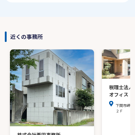
近くの事務所
税理士法人
オフィス
下関市岬之
２Ｆ
株式会社西田事務所