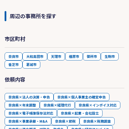
周辺の事務所を探す
市区町村
奈良市
大和高田市
天理市
橿原市
御所市
生駒市
香芝市
葛城市
依頼内容
奈良県×法人の決算・申告
奈良県×個人事業主の確定申告
奈良県×年末調整
奈良県×経理代行
奈良県×インボイス対応
奈良県×電子帳簿保存法対応
奈良県×起業・会社設立
奈良県×事業承継・M&A
奈良県×節税
奈良県×税務調査