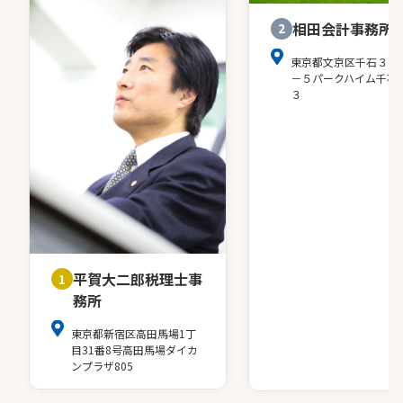
相田会計事務所
2
東京都文京区千石３－
－５パークハイム千石
３
平賀大二郎税理士事
1
務所
東京都新宿区高田馬場1丁
目31番8号高田馬場ダイカ
ンプラザ805