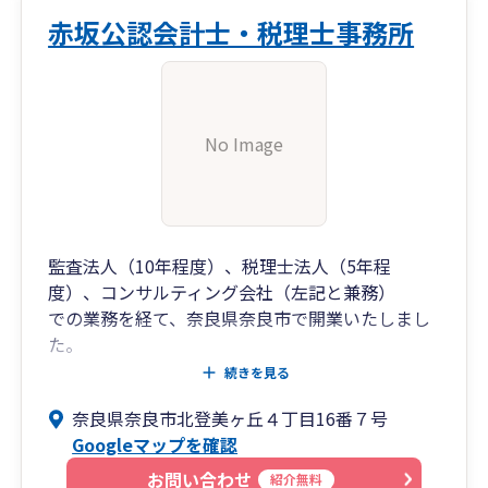
赤坂公認会計士・税理士事務所
No Image
監査法人（10年程度）、税理士法人（5年程
度）、コンサルティング会社（左記と兼務）
での業務を経て、奈良県奈良市で開業いたしまし
た。
数多くの上場企業・中小企業の法定監査や税務申
続きを見る
告、アドバイザリー業務の経験を生かして
奈良県奈良市北登美ヶ丘４丁目16番７号
お客様に適切な助言をするよう心掛けておりま
Googleマップを確認
す。
もし、気に入っていただけましたら、お客様には
お問い合わせ
紹介無料