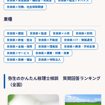
奈良県×資金調達・補助金・助成金
奈良県×経営アドバイス
奈良県×労務、社会保険関連
業種
奈良県×建設
奈良県×製造
奈良県×小売
奈良県×卸売
奈良県×飲食・宿泊
奈良県×不動産
奈良県×IT・情報通信
奈良県×金融・保険
奈良県×理美容
奈良県×教育・学術支援
奈良県×サービス
奈良県×農業・林業・漁業
奈良県×医療・福祉
奈良県×特殊法人
弥生のかんたん税理士相談 質問回答ランキング
（全国）