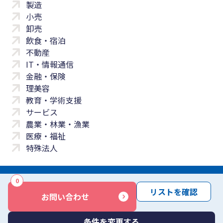
製造
小売
卸売
飲食・宿泊
不動産
IT・情報通信
金融・保険
理美容
教育・学術支援
サービス
農業・林業・漁業
医療・福祉
特殊法人
0
サイトマップ
プライバシーポリシー
免責事項
サービス利用規約
リストを確認
お問い合わせ
商標について
反社会勢力に対する基本方針
お問い合わせ
Copyright © Yayoi Co., Ltd. All rights reserved.
条件を変更する