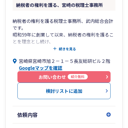
納税者の権利を護る、宮崎の税理士事務所
納税者の権利を護る税理士事務所、武内総合会計
です。
昭和59年に創業して以来、納税者の権利を護るこ
とを理念とし続け、
多くのクライアント様にご愛顧いただいていま
続きを見る
す。
宮崎県宮崎市旭２－１－５長友総研ビル２階
Googleマップを確認
◎税理士法人武内総合会計
■税務・会計業務・申告書作成など、幅広くサ
お問い合わせ
紹介無料
ポート
・コンプライアンスサービス
検討リストに追加
（各税目の申告書作成）
・税務調査立ち合い
・経営計画策定サービス
依頼内容
・金融支援