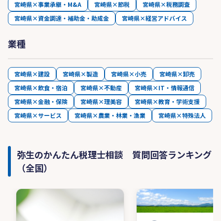
宮崎県×事業承継・M&A
宮崎県×節税
宮崎県×税務調査
宮崎県×資金調達・補助金・助成金
宮崎県×経営アドバイス
業種
宮崎県×建設
宮崎県×製造
宮崎県×小売
宮崎県×卸売
宮崎県×飲食・宿泊
宮崎県×不動産
宮崎県×IT・情報通信
宮崎県×金融・保険
宮崎県×理美容
宮崎県×教育・学術支援
宮崎県×サービス
宮崎県×農業・林業・漁業
宮崎県×特殊法人
弥生のかんたん税理士相談 質問回答ランキング
（全国）