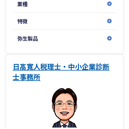
◎TTSコンサルティング株式会社
業種
■企業経営の高品質コンサルティング
・プライベートコンサルティング
特徴
・企業組織再編コンサルティング
・株式・営業権・企業評価コンサルティング
弥生製品
◎TTSマネジメント株式会社（どんたく会計、ひ
のくに会計、ひむか会計、せごどん会計）
■記帳代行のサポート
・クラウド会計導入運用支援サービス
日髙寛人税理士・中小企業診断
・記帳代行サービス
士事務所
・アウトソーシングサービス
・各種コンプライアンスサービス
◎武内マネジメントオフィス
■保険代理店のエキスパート
・生命保険代理店
・損害保険代理店