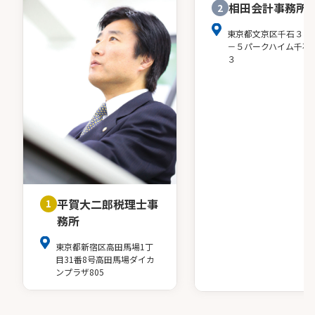
相田会計事務所
2
東京都文京区千石３－
－５パークハイム千石
３
平賀大二郎税理士事
1
務所
東京都新宿区高田馬場1丁
目31番8号高田馬場ダイカ
ンプラザ805