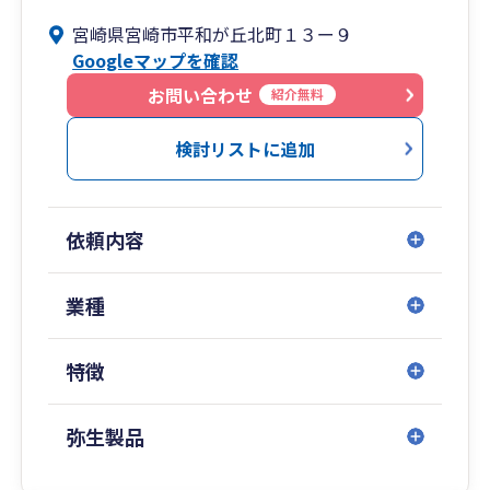
◎拠点一覧
宮崎県宮崎市平和が丘北町１３ー９
[福 岡]福岡市中央区舞鶴2-8-20 092-781-0251
Googleマップを確認
[熊 本]熊本市中央区坪井6-23-3 096-345-6211
お問い合わせ
[宮 崎]宮崎市旭2-1-5 0985-77-5477
紹介無料
[鹿児島]鹿児島市中町11-4 099-248-8778
検討リストに追加
[相続税専門]福岡市中央区長浜2-2-8 092-718-
2900
依頼内容
業種
特徴
弥生製品