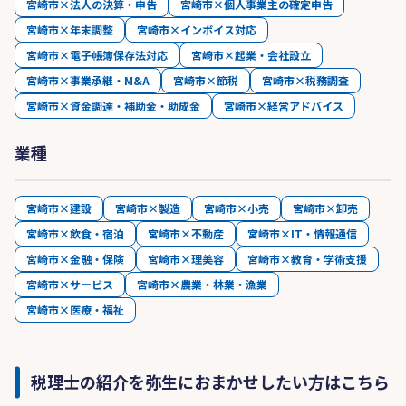
宮崎市×法人の決算・申告
宮崎市×個人事業主の確定申告
宮崎市×年末調整
宮崎市×インボイス対応
宮崎市×電子帳簿保存法対応
宮崎市×起業・会社設立
宮崎市×事業承継・M&A
宮崎市×節税
宮崎市×税務調査
宮崎市×資金調達・補助金・助成金
宮崎市×経営アドバイス
業種
宮崎市×建設
宮崎市×製造
宮崎市×小売
宮崎市×卸売
宮崎市×飲食・宿泊
宮崎市×不動産
宮崎市×IT・情報通信
宮崎市×金融・保険
宮崎市×理美容
宮崎市×教育・学術支援
宮崎市×サービス
宮崎市×農業・林業・漁業
宮崎市×医療・福祉
税理士の紹介を弥生におまかせしたい方はこちら