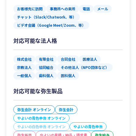
お客様先に訪問
事務所への来所
電話
メール
チャット（Slack/Chatwork、等）
ビデオ会議（Google Meet/Zoom、等）
対応可能な法人格
株式会社
有限会社
合同会社
医療法人
宗教法人
協同組合
その他法人（NPO団体など）
一般個人
歯科個人
医科個人
対応可能な弥生製品
弥生会計 オンライン
弥生会計
やよいの青色申告 オンライン
やよいの白色申告 オンライン
やよいの青色申告
弥生販売
やよいの見積・納品・請求書
弥生給与