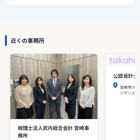
近くの事務所
公認会計士
宮崎市川原
ジデンス30
税理士法人武内総合会計 宮崎事
務所