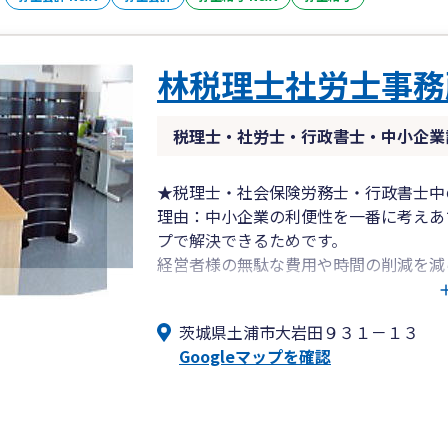
林税理士社労士事務
税理士・社労士・行政書士・中小企業
★税理士・社会保険労務士・行政書士中
理由：中小企業の利便性を一番に考えあ
プで解決できるためです。
経営者様の無駄な費用や時間の削減を減
えています。 司法書士、弁護士とは連
は非常勤として協力していただいていま
茨城県土浦市大岩田９３１－１３
Googleマップを確認
★税務調査の心配のない会計推進事務所
作業はスタッフにお任せしている部分も
他の士業では無資格者による相談対応が
時に顔も見せないようでは