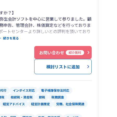
すか？】
、弥生会計ソフトを中心に営業して参りました。顧
務申告、管理会計、株価算定などを行っておりま
ポートセンタ－より詳しいとの評判を頂いており
較的大きく事務所を運営しているのに、月々の報酬
続きを見る
ています。それもそのはず。社会保険労務士業務
の手続きから給与計算、年末調整、就業規則の作
お問い合わせ
紹介無料
系となっているため、本当の意味でのワンストッ
検討リストに追加
理代行
インボイス対応
電子帳簿保存法対応
費税
相続税・資産税
節税
税務調査
経営アドバイス
経営計画策定
労務、社会保険関連