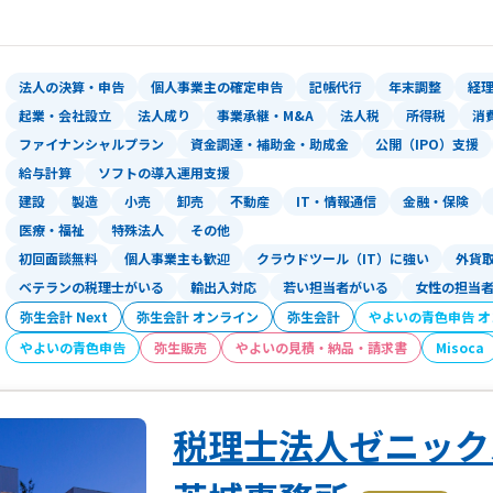
法人の決算・申告
個人事業主の確定申告
記帳代行
年末調整
経
起業・会社設立
法人成り
事業承継・M&A
法人税
所得税
消
ファイナンシャルプラン
資金調達・補助金・助成金
公開（IPO）支援
給与計算
ソフトの導入運用支援
建設
製造
小売
卸売
不動産
IT・情報通信
金融・保険
医療・福祉
特殊法人
その他
初回面談無料
個人事業主も歓迎
クラウドツール（IT）に強い
外貨
ベテランの税理士がいる
輸出入対応
若い担当者がいる
女性の担当
弥生会計 Next
弥生会計 オンライン
弥生会計
やよいの青色申告 
やよいの青色申告
弥生販売
やよいの見積・納品・請求書
Misoca
税理士法人ゼニッ