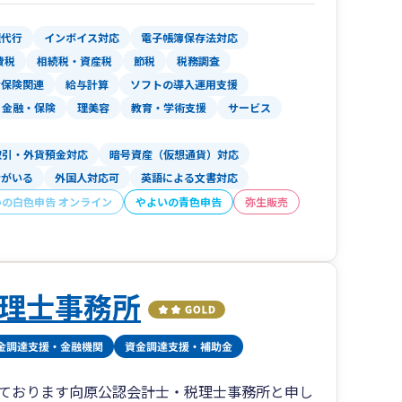
習いが握ってきた寿司しかでないようなケースと
理代行
インボイス対応
電子帳簿保存法対応
質問に答えられないという不満を持たせないため
費税
相続税・資産税
節税
税務調査
会保険関連
給与計算
ソフトの導入運用支援
を入れています。調査前調査調査後完全フォロー
金融・保険
理美容
教育・学術支援
サービス
トホームな事務所にする理由
取引・外貨預金対応
暗号資産（仮想通貨）対応
いイメージjがありサービス業的な感覚が少ない
者がいる
外国人対応可
英語による文書対応
めの事務所ですが敷居の低いそこにいてほっとす
いの白色申告 オンライン
やよいの青色申告
弥生販売
ん。（所長の目の届く範囲が定められるため）
おほめにあずかっています。
やすくをモットーに他より一歩上のワンモアサー
理士事務所
議、医療法人設立、ものづくり補助金、事業再構
成金も多対応しています。
ております向原公認会計士・税理士事務所と申し