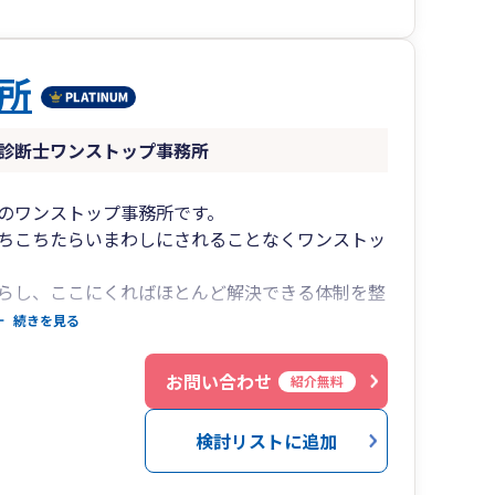
所
診断士ワンストップ事務所
のワンストップ事務所です。
ちこちたらいまわしにされることなくワンストッ
らし、ここにくればほとんど解決できる体制を整
携体制をひいております。 公認会計士の先生に
続きを見る
す。
お問い合わせ
紹介無料
あるのですが基本的に税理士の直接対応です。
検討リストに追加
ないことを考慮しても契約している税理士と相談