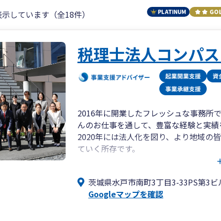
表示しています（全18件）
税理士法人コンパス
2016年に開業したフレッシュな事務
んのお仕事を通して、豊富な経験と実績
2020年には法人化を図り、より地域の
ていく所存です。
私は税理士の中では若く、フットワーク
会いする時間を大切にしています。
茨城県水戸市南町3丁目3-33PS第3ビ
また、士業ネットワークを構築し、弁護
Googleマップを確認
専門家と協力することで、スピーディに
変化の早い激動の時代、お困りごとやお
い。