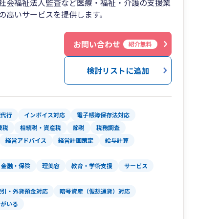
社会福祉法人監査など医療・福祉・介護の支援業
の高いサービスを提供します。
お問い合わせ
紹介無料
検討リストに追加
理代行
インボイス対応
電子帳簿保存法対応
費税
相続税・資産税
節税
税務調査
経営アドバイス
経営計画策定
給与計算
金融・保険
理美容
教育・学術支援
サービス
取引・外貨預金対応
暗号資産（仮想通貨）対応
者がいる