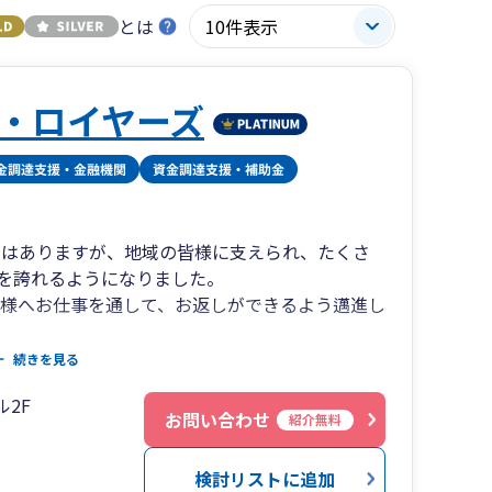
とは
・ロイヤーズ
所ではありますが、地域の皆様に支えられ、たくさ
を誇れるようになりました。
皆様へお仕事を通して、お返しができるよう邁進し
の軽さをモットーとし、税理士本人がお客様とお
続きを見る
ル2F
士・税理士・司法書士・行政書士など、各分野の
お問い合わせ
紹介無料
ご相談やお悩みの解決に対応しています。
悩み事がございましたら、お気軽にご相談くださ
検討リストに追加