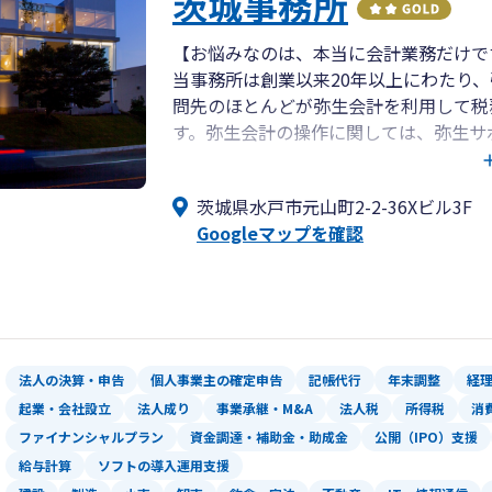
茨城事務所
【お悩みなのは、本当に会計業務だけで
当事務所は創業以来20年以上にわたり
問先のほとんどが弥生会計を利用して税
す。弥生会計の操作に関しては、弥生サ
ます。事務所の平均年齢は32.6歳。比
についてはお安いとのイメージが浸透し
茨城県水戸市元山町2-2-36Xビル3F
を兼ねているので、社会保険・雇用保険
Googleマップを確認
成まで一律にフォローしての顧問報酬体
プサービスを提供できております。
法人の決算・申告
個人事業主の確定申告
記帳代行
年末調整
経
起業・会社設立
法人成り
事業承継・M&A
法人税
所得税
消
ファイナンシャルプラン
資金調達・補助金・助成金
公開（IPO）支援
給与計算
ソフトの導入運用支援