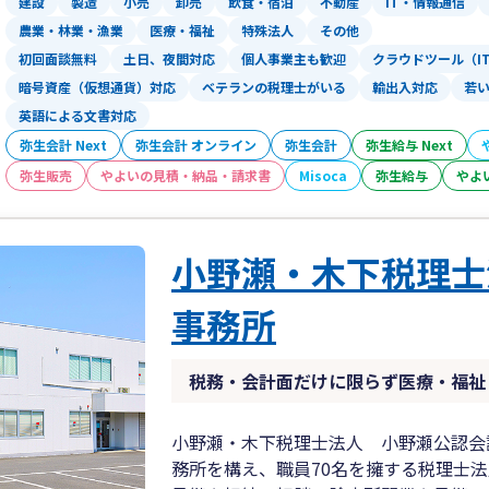
建設
製造
小売
卸売
飲食・宿泊
不動産
IT・情報通信
農業・林業・漁業
医療・福祉
特殊法人
その他
初回面談無料
土日、夜間対応
個人事業主も歓迎
クラウドツール（I
暗号資産（仮想通貨）対応
ベテランの税理士がいる
輸出入対応
若
英語による文書対応
弥生会計 Next
弥生会計 オンライン
弥生会計
弥生給与 Next
弥生販売
やよいの見積・納品・請求書
Misoca
弥生給与
やよ
小野瀬・木下税理士
事務所
税務・会計面だけに限らず医療・福祉
小野瀬・木下税理士法人 小野瀬公認会
務所を構え、職員70名を擁する税理士