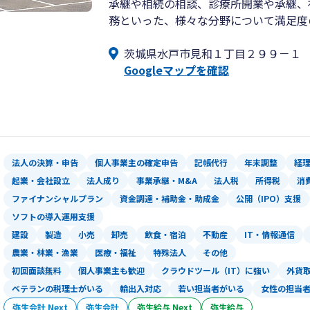
承継や相続の相談、診療所開業や承継、
務といった、様々な分野について満足度
茨城県水戸市見和１丁目２９９－１
Googleマップを確認
法人の決算・申告
個人事業主の確定申告
記帳代行
年末調整
経
起業・会社設立
法人成り
事業承継・M&A
法人税
所得税
消
ファイナンシャルプラン
資金調達・補助金・助成金
公開（IPO）支援
ソフトの導入運用支援
建設
製造
小売
卸売
飲食・宿泊
不動産
IT・情報通信
農業・林業・漁業
医療・福祉
特殊法人
その他
初回面談無料
個人事業主も歓迎
クラウドツール（IT）に強い
外貨
ベテランの税理士がいる
輸出入対応
若い担当者がいる
女性の担当
弥生会計 Next
弥生会計
弥生給与 Next
弥生給与