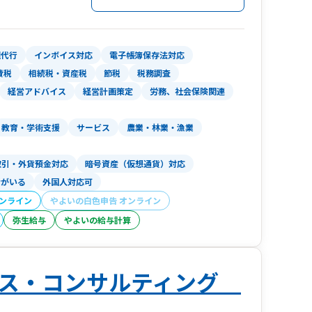
理代行
インボイス対応
電子帳簿保存法対応
費税
相続税・資産税
節税
税務調査
経営アドバイス
経営計画策定
労務、社会保険関連
教育・学術支援
サービス
農業・林業・漁業
取引・外貨預金対応
暗号資産（仮想通貨）対応
者がいる
外国人対応可
オンライン
やよいの白色申告 オンライン
弥生給与
やよいの給与計算
クス・コンサルティング