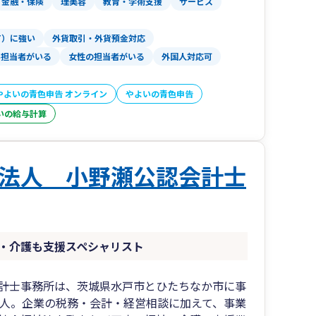
金融・保険
理美容
教育・学術支援
サービス
T）に強い
外貨取引・外貨預金対応
い担当者がいる
女性の担当者がいる
外国人対応可
やよいの青色申告 オンライン
やよいの青色申告
いの給与計算
法人 小野瀬公認会計士
・介護も支援スペシャリスト
計士事務所は、茨城県水戸市とひたちなか市に事
法人。企業の税務・会計・経営相談に加えて、事業