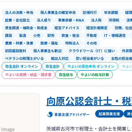
高いお寿司を寿司職人に頼んだところ見
同じような感覚になりかねません。
法人の決算・申告
個人事業主の確定申告
記帳代行
年末調整
経
担当がコロコロ変わる。税金会計以外の
起業・会社設立
法人成り
事業承継・M&A
法人税
所得税
消
です。
資金調達・補助金・助成金
経営アドバイス
経営計画策定
労務、社
税務調査、社保調査、監督署調査には力
建設
製造
小売
卸売
飲食・宿泊
不動産
IT・情報通信
農業・林業・漁業
医療・福祉
特殊法人
その他
★お客様が相談しやすい敷居の低いアッ
初回面談無料
個人事業主も歓迎
クラウドツール（IT）に強い
外貨
理由：会計事務所はどうしても敷居が高
傾向にあります。
ベテランの税理士がいる
輸出入対応
若い担当者がいる
女性の担当
そういったイメージをなくし、明るく広
弥生会計 オンライン
弥生会計
やよいの青色申告 オンライン
やよ
る場所つくりにこだわっています。
やよいの見積・納品・請求書
弥生給与
やよいの給与計算
いたずらに規模の拡大を目指していませ
スタッフの電話対応もいつもお客様から
女性ならではの親身に、優しく、わかり
向原公認会計士・税
ビスを目指しています。
行政書士資格も生かし、相続遺産分割協
築補助金
社労士資格を生かし厚生労働省関連の助
茨城県古河市で税理士・会計士を開業し
 Image