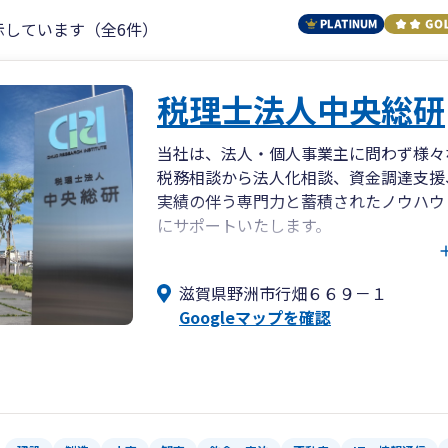
示しています（全6件）
税理士法人中央総研
当社は、法人・個人事業主に問わず様々
税務相談から法人化相談、資金調達支援
実績の伴う専門力と蓄積されたノウハウ
にサポートいたします。
アクセスはJR野洲駅徒歩6分、駐車場も
滋賀県野洲市行畑６６９－１
Googleマップを確認