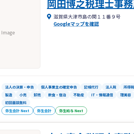
岡田博之税理士事務
滋賀県大津市島の関１１番９号
Googleマップを確認
 Image
法人の決算・申告
個人事業主の確定申告
記帳代行
法人税
所得
製造
小売
卸売
飲食・宿泊
不動産
IT・情報通信
理美容
初回面談無料
弥生会計 Next
弥生会計
弥生給与 Next