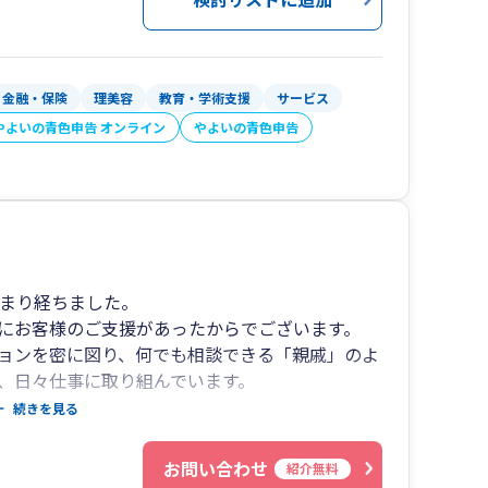
打ち込みながら事業を営まれている個人事業主ま
面する課題や選択肢は異なります。多様なお客様
当事務所の強みであり、お客様に提供できる価値
金融・保険
理美容
教育・学術支援
サービス
やよいの青色申告 オンライン
やよいの青色申告
あまり経ちました。
にお客様のご支援があったからでございます。
ョンを密に図り、何でも相談できる「親戚」のよ
、日々仕事に取り組んでいます。
だいて、祖父の代から始まった畠山税理士事務所
続きを見る
。
お問い合わせ
紹介無料