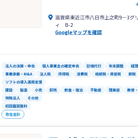
なりますが親身にご対応させて頂きます
滋賀県東近江市八日市上之町9－3グ
ィ B-2
Googleマップを確認
法人の決算・申告
個人事業主の確定申告
記帳代行
年末調整
経
事業承継・M&A
法人税
所得税
消費税
相続税・資産税
節税
ソフトの導入運用支援
建設
製造
小売
卸売
飲食・宿泊
不動産
理美容
教育
特殊法人
その他
初回面談無料
弥生会計