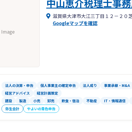
中山恵介税理士事務
滋賀県大津市大江三丁目１２－２０
Googleマップを確認
 Image
法人の決算・申告
個人事業主の確定申告
法人成り
事業承継・M&A
経営アドバイス
経営計画策定
建設
製造
小売
卸売
飲食・宿泊
不動産
IT・情報通信
弥生会計
やよいの青色申告