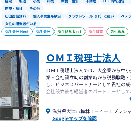
建設
製造
小売
卸売
飲食・宿泊
不動産
IT・情報通信
医療・福祉
その他
初回面談無料
個人事業主も歓迎
クラウドツール（IT）に強い
ベテ
女性の担当者がいる
弥生会計 Next
弥生会計
弥生給与 Next
弥生販売
弥生給与
ＯＭＩ税理士法人
ＯＭＩ税理士法人では、大企業から中小
業・会社設立時の創業時から税務戦略・
し、ビジネスパートナーとして貴社の成
会社設立後も経営者のパートナーとして
スを継続的に提供いたします。
滋賀県大津市梅林１－４－１プレシ
2010年の開業以来、多種多様な業種の
Googleマップを確認
当事務所の顧問先には、革財布業界で快
模を拡大している建設会社のような成長