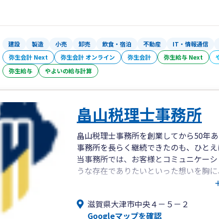
ける企業、自らの専門分野や得意分野に
で幅広くおられます。
業種や規模、経営者の考え方によって直
と共に歩んできた経験・ノウハウこそが
建設
製造
小売
卸売
飲食・宿泊
不動産
IT・情報通信
であります。
弥生会計 Next
弥生会計 オンライン
弥生会計
弥生給与 Next
弥生給与
やよいの給与計算
アクセスはJR大津駅徒歩２分です。
畠山税理士事務所
畠山税理士事務所を創業してから50年
事務所を長らく継続できたのも、ひとえ
当事務所では、お客様とコミュニケーシ
うな存在でありたいといった想いを胸に
引き続き「よき相談相手」に選んでいた
を100年企業に成長させたいと存じます
滋賀県大津市中央４－５－２
Googleマップを確認