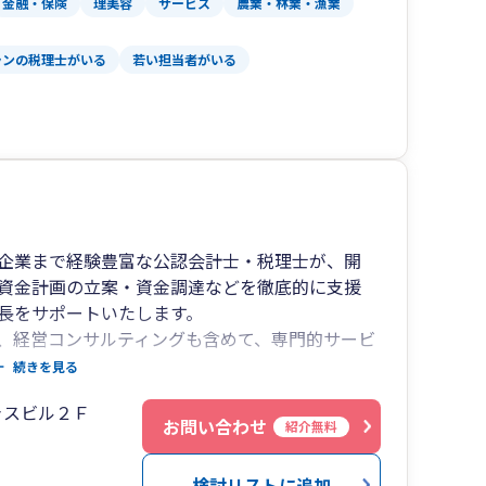
金融・保険
理美容
サービス
農業・林業・漁業
ランの税理士がいる
若い担当者がいる
企業まで経験豊富な公認会計士・税理士が、開
資金計画の立案・資金調達などを徹底的に支援
長をサポートいたします。
、経営コンサルティングも含めて、専門的サービ
続きを見る
ャスビル２Ｆ
お客様とお付き合いさせていただいております。
お問い合わせ
紹介無料
進撃を続けている会社や積極的M&Aにより事業規
志向の経営者から、 地域密着で堅実な経営を続
検討リストに追加