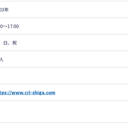
03年
00〜17:00
、日、祝
9人
tps://www.cri-shiga.com