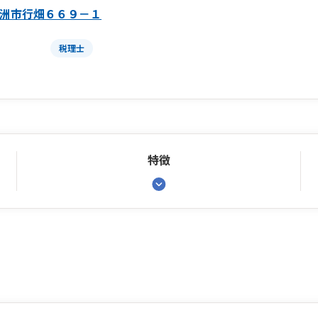
洲市行畑６６９－１
税理士
特徴