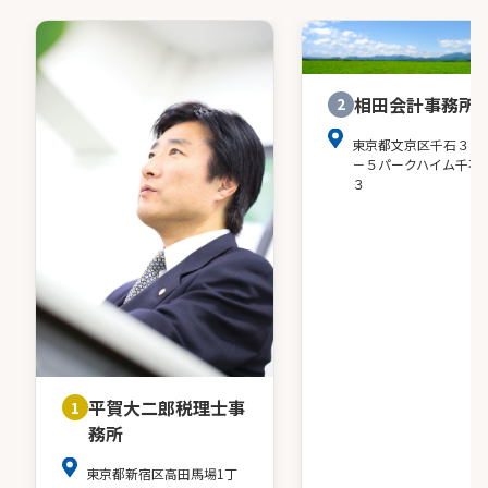
相田会計事務所
2
東京都文京区千石３－
－５パークハイム千石
３
平賀大二郎税理士事
1
務所
東京都新宿区高田馬場1丁