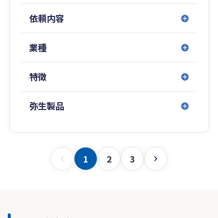
・相続相談
依頼内容
・内部統制支援
・公認会計士監査
業種
特徴
弥生製品
1
2
3