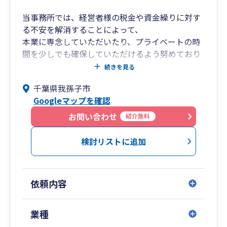
当事務所では、経営者様の税金や資金繰りに対す
る不安を解消することによって、
本業に専念していただいたり、プライベートの時
間を少しでも確保していただけるよう努めており
ます。
続きを見る
ひとりでの運営をしておりますので、税理士であ
千葉県我孫子市
る私、広瀬純一が対応いたします。
Googleマップを確認
途中で担当者が変わることはありません。
みなさまの裏方として、お役に立てるよう努めて
お問い合わせ
紹介無料
まいります。
検討リストに追加
依頼内容
業種