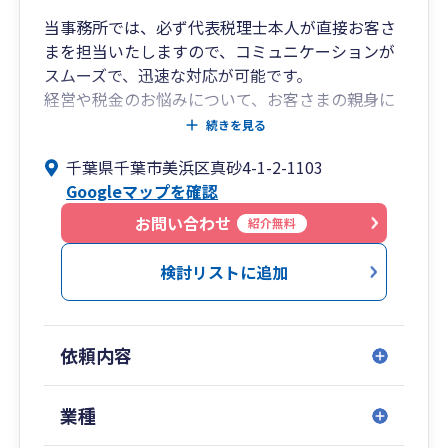
当事務所では、必ず代表税理士本人が直接お客さ
まを担当いたしますので、コミュニケーションが
スムーズで、迅速な対応が可能です。
経営や税金のお悩みについて、お客さまの親身に
なってわかりやすい言葉で丁寧にアドバイスさせ
続きを見る
ていただきます。
千葉県千葉市美浜区真砂4-1-2-1103
代表税理士は、国税局や税務署にて長年にわたり
Googleマップを確認
法人の税務調査に携わってきたいわゆる国税OB税
理士です。
お問い合わせ
紹介無料
税務調査のことを熟知していますので、いつ来る
か分からない税務調査に対しても事前に万全の対
検討リストに追加
策をしておくことが可能ですし、税務当局に対す
る折衝も責任をもって誠実に行いますのでお客さ
まには安心していただけます。
依頼内容
「会社を設立したが、経理や税務のことがよくわ
からない」「顧問税理士を探しているが、初めて
業種
なのでどのような税理士がいいのかわからない」