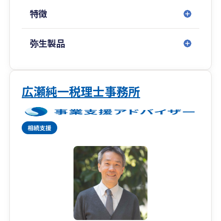
といったお悩みをお持ちの方、また、「今の顧問
特徴
税理士を変えたいと思っている」という方は、ぜ
ひお気軽にご相談ください。
弥生製品
広瀬純一税理士事務所