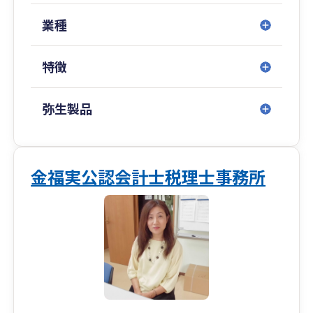
献可能です。
業種
これまでの実績
化学メーカー、住設メーカー、建設業の経理部門
特徴
で企業の経理業務を約３０年行ってきました。経
理業務としては金商法決算、税務決算、税務調査
対応、予算管理、原価計算、原価管理、資金繰り
弥生製品
の経理実務を経験してきました。会計事務所は５
年超の経験を有しており、法人税等、消費税等を
メインに行ってきました。業種は製造業、建設
業、卸売業、小売業、飲食業、美容理容業、不動
金福実公認会計士税理士事務所
産業、ソフト開発業等幅広く経験してきました。
企業規模は1000万円から上場企業まで対応可能で
す。
アピールポイント
素早く、丁寧に対応いたします。
長期的に事業が拡大できるようにご支援いたしま
す。