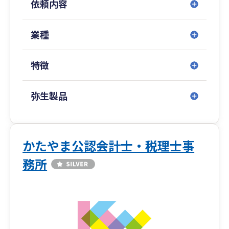
依頼内容
・ご来所での対面、近隣のお客様へのご訪問、
Google Meetでのオンライン面談と、ご都合に合
わせてお選びいただけます。日々のやり取りはメ
業種
ール・電話・郵送で完結します。
・行政書士事務所も運営しており、相続関係書類
特徴
の作成はもちろん、建設業をはじめとした各種許
可取得申請、経営状況分析申請なども経験がござ
います。
弥生製品
・ご訪問時はスーツをあまり着用しません。軽装
が多いですので、あらかじめご了承ください。
かたやま公認会計士・税理士事
務所