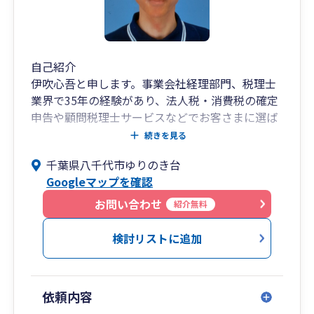
自己紹介
伊吹心吾と申します。事業会社経理部門、税理士
業界で35年の経験があり、法人税・消費税の確定
申告や顧問税理士サービスなどでお客さまに選ば
れています。実績としましては、化学メーカーや
続きを見る
住設メーカー、建設業の経理部門で、金商法決算
千葉県八千代市ゆりのき台
や税務決算申告、税務調査対応など幅広く企業の
Googleマップを確認
経理業務を約30年経験してきました。また、製造
業、建設業を始めとした多岐にわたる業種で法人
お問い合わせ
紹介無料
税、消費税等もメインに対応しています。素早
く、丁寧な対応を心がけ、長期的な事業の拡大を
検討リストに追加
支援し、節税はもちろん、経理事務、経営管理の
効率化のご提案もいたします。大規模法人での経
理業務を得意とし、決算早期化や経理業務の効率
依頼内容
化、マニュアル化、組織化などの経営実務でも貢