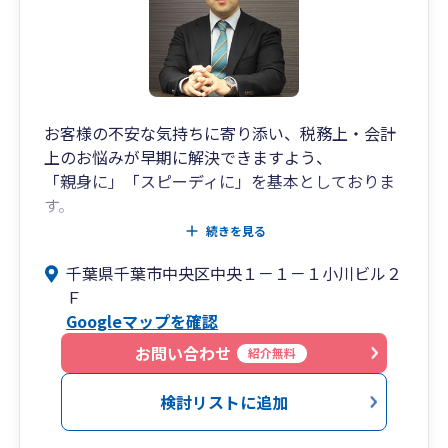
お客様の不安な気持ちに寄り添い、税務上・会計
上のお悩みが早期に解決できますよう、
「親身に」「スピーディに」を基本としておりま
す。
続きを見る
公認会計士が在籍しておりますので、税金の関す
千葉県千葉市中央区中央１－１－１小川ビル２
る相談だけでなく、経営に関する相談も可能です
Ｆ
（WEB面談対応可能）。
Googleマップを確認
・決算税務申告（法人および個人事業主）
・税務調査対応（法人および個人事業主）
お問い合わせ
紹介無料
・資金融資（日本政策金融公庫千葉支店と連携）
・経営相談
検討リストに追加
・独立開業
・法人化