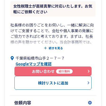
税金の節税はもちろん、経理事務、経営管理の効
女性税理士が直接真摯に対応いたします。お気
率化もご提案いたします。
軽にご依頼ください
大規模法人での経理業務を得意としており、決算
早期化、経理業務効率化、マニュアル化、組織化
社長様のお困りごとをお伺いし、一緒に解決に向
などの経営実務でも貢献できる。
けてご支援することで、会社や個人事業の発展に
ご協力できればと考えております。まずは、社長
様の声を聴かせてください。当会計事務所では、
その声に寄り添った柔軟な対応をいたします。
続きを見る
千葉県船橋市山手２－７－７
Googleマップを確認
お問い合わせ
紹介無料
検討リストに追加
依頼内容