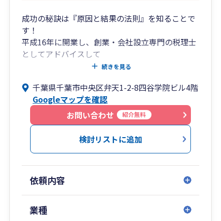
成功の秘訣は『原因と結果の法則』を知ることで
す！
平成16年に開業し、創業・会社設立専門の税理士
としてアドバイスして
きました。一般的に会社の生存率は10年で6％と
続きを見る
言われています。確かに、
千葉県千葉市中央区弁天1-2-8四谷学院ビル4階
私の顧問先にも廃業に追い込まれた会社がありま
Googleマップを確認
す。一方、毎年売上を
伸ばし、何十人、何百人もの従業員を抱えるよう
お問い合わせ
紹介無料
になった会社もあります。
両社の違いは何なのでしょうか？
検討リストに追加
この問いの答えは『原因と結果の法則』を知るこ
とにあります。
まず、社長がしっかりとした経営理念を持ち、そ
依頼内容
の経営理念を経営計画
として具体化していきます。この経営理念、経営
計画は従業員全員が共有
業種
しなければなりません。そして、月次決算で進捗