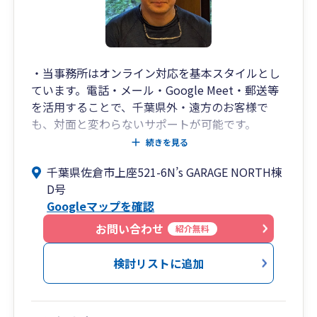
・当事務所はオンライン対応を基本スタイルとし
ています。電話・メール・Google Meet・郵送等
を活用することで、千葉県外・遠方のお客様で
も、対面と変わらないサポートが可能です。
・千葉県佐倉市の南ユーカリが丘近郊（ユーカリ
続きを見る
が丘駅徒歩２分）に拠点を構え、主に中小企業の
千葉県佐倉市上座521-6N’s GARAGE NORTH棟
方、個人事業主の方に特化したサービスを提供し
D号
ております（認定経営革新等支援機関）。
Googleマップを確認
・証券会社に3年ほど勤務した後、会計事務所・
税理士法人で15年以上、総合建設会社の経理責任
お問い合わせ
紹介無料
者として約5年の勤務と、この業界も長いので安
心してお任せください。
検討リストに追加
・税理士である私自身が担当させていただきます
ので、担当者の入れ替わりもございません。税務
調査の立会いも私が対応いたします。