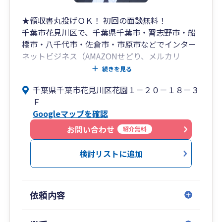
★領収書丸投げＯＫ！ 初回の面談無料！
千葉市花見川区で、千葉県千葉市・習志野市・船
橋市・八千代市・佐倉市・市原市などでインター
ネットビジネス（AMAZONせどり、メルカリ
等）、建設業、製造業、卸売・小売業が強みの公
続きを見る
認会計士・税理士の会計事務所です。
千葉県千葉市花見川区花園１－２０－１８－３
税理士には守秘義務があります。安心してお問い
Ｆ
合わせください。
Googleマップを確認
お問い合わせ
紹介無料
検討リストに追加
依頼内容