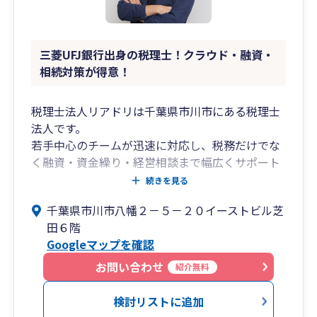
三菱UFJ銀行出身の税理士！クラウド・融資・
相続対策が得意！
税理士法人リアドリは千葉県市川市にある税理士
法人です。
若手中心のチームが迅速に対応し、税務だけでな
く融資・資金繰り・経営相談まで幅広くサポート
しています。
続きを見る
千葉県市川市八幡２－５－２０イーストビル芝
代表税理士は三菱UFJ銀行出身。
田６階
大手企業から中小企業まで数多くの企業を担当
Googleマップを確認
し、融資・事業計画・事業承継・M&Aなどを支援
してきました。
お問い合わせ
紹介無料
その経験を活かし、経営に役立つ税務・財務アド
バイスを提供しています。
検討リストに追加