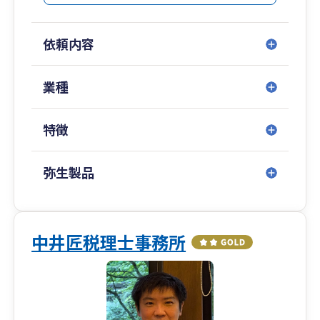
創業融資や資金調達支援にも強みがあり、千葉銀
行、京葉銀行、信用金庫、日本政策金融公庫など
依頼内容
地域金融機関とのネットワークを活かして、
融資のご相談から実行までサポートしています。
業種
また、クラウド会計の導入支援にも力を入れてお
り、
特徴
導入から運用、申告まで一貫して対応可能です。
現在の税理士に相談しづらい、レスポンスが遅
い、経営の相談ができないとお悩みの方もお気軽
弥生製品
にご相談ください。
お客様の夢の実現を支えるパートナーとして、長
期的な成長をサポートいたします。
中井匠税理士事務所