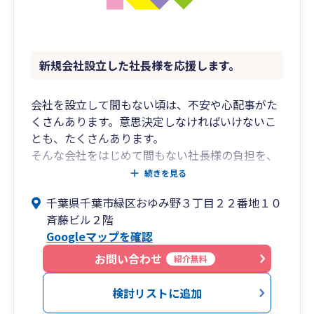
新規会社設立した社長様を応援します。
会社を設立して間もない頃は、不安や心配事がた
くさんあります。意思決定しなければいけないこ
とも、たくさんあります。
そんな会社をはじめて間もない社長様の負担を、
少しでも軽くしたいと考えています。
続きを見る
弊所では、設立初年度の会社様限定で、特別料金
千葉県千葉市緑区おゆみ野３丁目２２番地１０
でサポートさせて頂くプランを用意しておりま
斉藤ビル２階
す。
Googleマップを確認
是非一度お気軽にご連絡いただければと思いま
す。
お問い合わせ
紹介無料
【JR外房線「鎌取駅」南口より徒歩5分、蘇我IC
より車で10分】
検討リストに追加