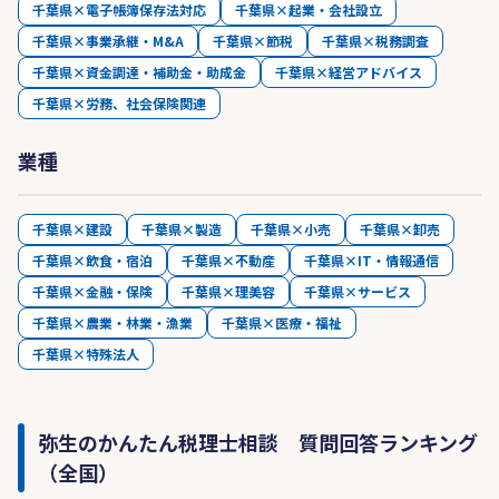
千葉県×電子帳簿保存法対応
千葉県×起業・会社設立
千葉県×事業承継・M&A
千葉県×節税
千葉県×税務調査
千葉県×資金調達・補助金・助成金
千葉県×経営アドバイス
千葉県×労務、社会保険関連
業種
千葉県×建設
千葉県×製造
千葉県×小売
千葉県×卸売
千葉県×飲食・宿泊
千葉県×不動産
千葉県×IT・情報通信
千葉県×金融・保険
千葉県×理美容
千葉県×サービス
千葉県×農業・林業・漁業
千葉県×医療・福祉
千葉県×特殊法人
弥生のかんたん税理士相談 質問回答ランキング
（全国）